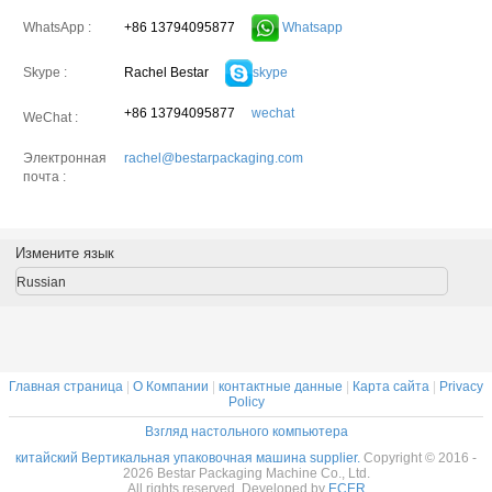
+86 13794095877
Whatsapp
WhatsApp :
Rachel Bestar
skype
Skype :
+86 13794095877
wechat
WeChat :
Электронная
rachel@bestarpackaging.com
почта :
Измените язык
Russian
Главная страница
|
О Компании
|
контактные данные
|
Карта сайта
|
Privacy
Policy
Взгляд настольного компьютера
китайский Вертикальная упаковочная машина supplier.
Copyright © 2016 -
2026 Bestar Packaging Machine Co., Ltd.
All rights reserved. Developed by
ECER