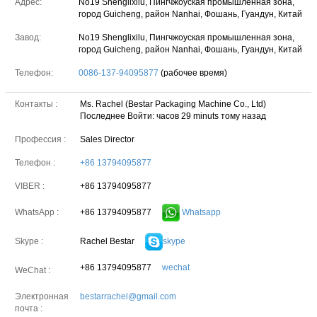
Адрес:
No19 Shenglixilu, Пингчжоуская промышленная зона,
город Guicheng, район Nanhai, Фошань, Гуандун, Китай
Завод:
No19 Shenglixilu, Пингчжоуская промышленная зона,
город Guicheng, район Nanhai, Фошань, Гуандун, Китай
Телефон:
0086-137-94095877
(рабочее время)
Контакты :
Ms. Rachel (Bestar Packaging Machine Co., Ltd)
Последнее Войти: часов 29 minuts тому назад
Профессия :
Sales Director
Телефон :
+86 13794095877
VIBER :
+86 13794095877
+86 13794095877
Whatsapp
WhatsApp :
Rachel Bestar
skype
Skype :
+86 13794095877
wechat
WeChat :
Электронная
bestarrachel@gmail.com
почта :