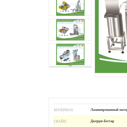
МАТЕРИАЛ:
Ламинированный мате
СКАЙП:
Джерри-Бестар