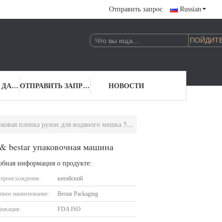
Отправить запрос
Russian
КОНТАКТНЫЕ ДАННЫЕ
ОТПРАВИТЬ ЗАПРОС
НОВОСТИ
н для водяного мешка 500 мл & bestar упаковочная машина
& bestar упаковочная машина
обная информация о продукте:
 происхождения:
китайский
нное наименование:
Bestar Packaging
фикация:
FDA ISO