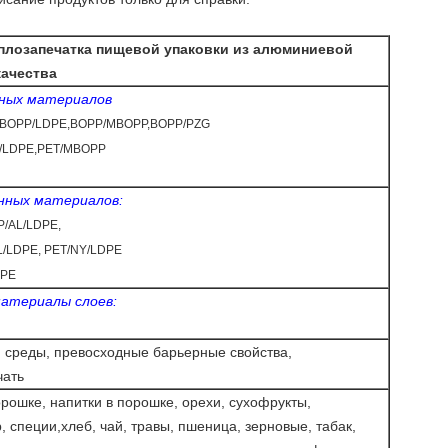
плозапечатка пищевой упаковки из алюминиевой
качества
нных материалов
BOPP/LDPE,BOPP/MBOPP,BOPP/PZG
T/LDPE,PET/MBOPP
анных материалов:
/AL/LDPE,
L/LDPE, PET/NY/LDPE
DPE
атериалы слоев:
среды, превосходные барьерные свойства,
чать
рошке, напитки в порошке, орехи, сухофрукты,
, специи,
хлеб, чай, травы, пшеница, зерновые, табак,