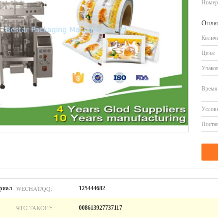
Номер
Оплат
Количе
Цена:
Упаков
Время 
Услови
Постав
WECHAT/QQ:
риал
125444682
ЧТО ТАКОЕ?:
008613927737117