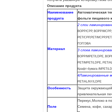
Описание продукта
Наименование
Автоматическая те
продукта
фольги пищевого 
2 слои ламинирова
BOPP/CPP, BOPP/MCPP
,
PET/CPP,PET/MCPP,PE
ПЭТ/ЭВА
Материал
3 слоев ламиниров
BOPP/MPET/LDPE, BOPP
PET/MPET/LDPE, PET/A
Крафт-бумага /MPET/L
4Ламинированные м
PET/AL/NY/LDPE
Особенность
Защита окружающей 
привлекательная пе
Перекус
,
Молоко в по
Поле
Семена, кофе, сахар