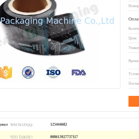
Номер
Оплат
Количе
Цена:
Упаков
Время 
Услови
Постав
WECHAT/QQ:
риал
125444682
ЧТО ТАКОЕ?:
008613927737117