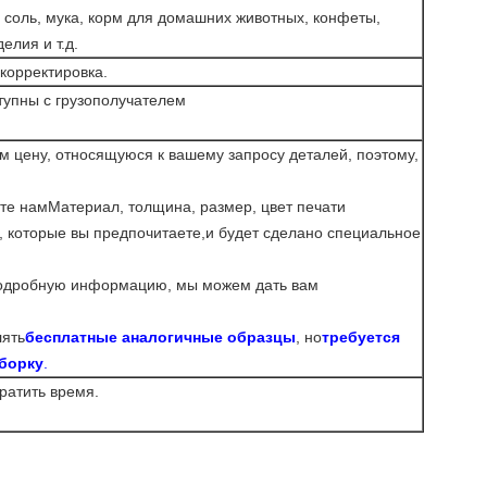
 соль, мука, корм для домашних животных, конфеты,
елия и т.д.
корректировка.
тупны с грузополучателем
м цену, относящуюся к вашему запросу деталей, поэтому,
те нам
Материал, толщина, размер, цвет печати
, которые вы предпочитаете,
и будет сделано специальное
подробную информацию, мы можем дать вам
ять
бесплатные аналогичные образцы
, но
требуется
ыборку
.
ратить время.