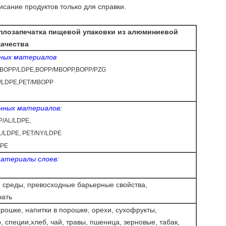
исание продуктов только для справки.
плозапечатка пищевой упаковки из алюминиевой
качества
нных материалов
BOPP/LDPE,BOPP/MBOPP,BOPP/PZG
T/LDPE,PET/MBOPP
анных материалов:
/AL/LDPE,
L/LDPE, PET/NY/LDPE
DPE
атериалы слоев:
среды, превосходные барьерные свойства,
чать
рошке, напитки в порошке, орехи, сухофрукты,
, специи,
хлеб, чай, травы, пшеница, зерновые, табак,