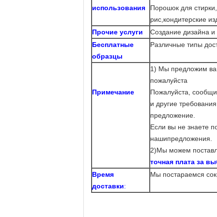
использования
Порошок для стирки,
рис,
кондитерские изд
Прочие услуги
Создание дизайна и 
Бесплатные
Различные типы дос
образцы
1) Мы предложим ва
пожалуйста
Примечание
Пожалуйста, сообщи
и другие требования
предложение.
Если вы не знаете 
наши
предложения.
2)Мы можем поставл
точная плата за в
Время
Мы постараемся сок
доставки
: