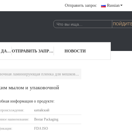
Отправить запрос
Russian
КОНТАКТНЫЕ ДАННЫЕ
ОТПРАВИТЬ ЗАПРОС
НОВОСТИ
нка для мешков с жидким мылом и упаковочной машиной Bestar
ким мылом и упаковочной
обная информация о продукте:
 происхождения:
китайский
нное наименование:
Bestar Packaging
фикация:
FDA ISO