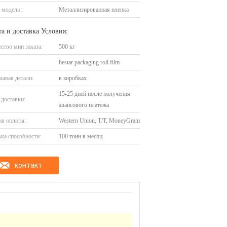
 модели:
Металлизированная пленка
а и доставка Условия:
ство мин заказа:
500 кг
bestar packaging roll film
ывая детали:
в коробках
15-25 дней после получения
доставки:
авансового платежа
я оплаты:
Western Union, T/T, MoneyGram
ка способности:
100 тонн в месяц
контакт