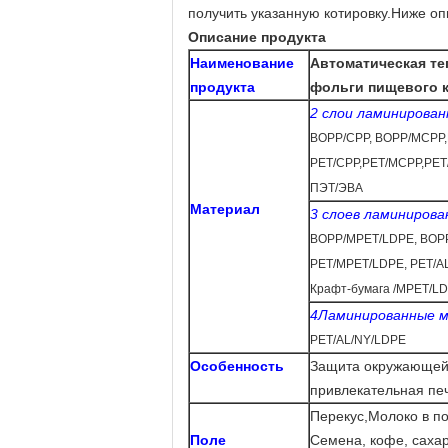
получить указанную котировку.Ниже оп
Описание продукта
Наименование
Автоматическая те
продукта
фольги пищевого 
2 слои ламинирова
BOPP/CPP, BOPP/MCPP
,
PET/CPP,PET/MCPP,PE
ПЭТ/ЭВА
Материал
3 слоев ламиниров
BOPP/MPET/LDPE, BOPP
PET/MPET/LDPE, PET/A
Крафт-бумага /MPET/L
4Ламинированные м
PET/AL/NY/LDPE
Особенность
Защита окружающей 
привлекательная пе
Перекус
,
Молоко в по
Поле
Семена, кофе, сахар