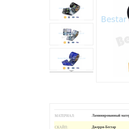
МАТЕРИАЛ:
Ламинированный мате
СКАЙП:
Джерри-Бестар