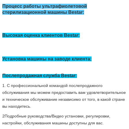
T
Он...
освещение
часть
:
1.
0
метров
T
Он питается
вход
высота
:
0.15 метров
Общая высота 1,2 метра (
ex
(включая двигатель)
Bestar Ультрафиолетовый стерилизатор Описание:
1Мощность: 220 В, 2 КВт, две системы с тремя проводами
2Машина использует тайваньский бренд 120W безграничный
регулируемый скоростной двигатель для регулирования
скорости, с приборной панелью, показывающей скорость в
цифровом виде, скорость регулируемая 0-5 метров/мин.
3Машина с 16 комплектами 40 Вт ультрафиолетовых
стерилизационных труб, распределяющих по 5 комплектов
вверх и вниз и по 3 комплекта слева и направо.каждую группу
стерилизующих ламп можно управлять самостоятельно.
4Длина волны ультрафиолетовой трубки 254 мм,
интенсивность ультрафиолетовых лучей 160uw/cm2, скорость
бактериообращения 95%.
5. С автоматическим таймером, мониторинг УФ трубки