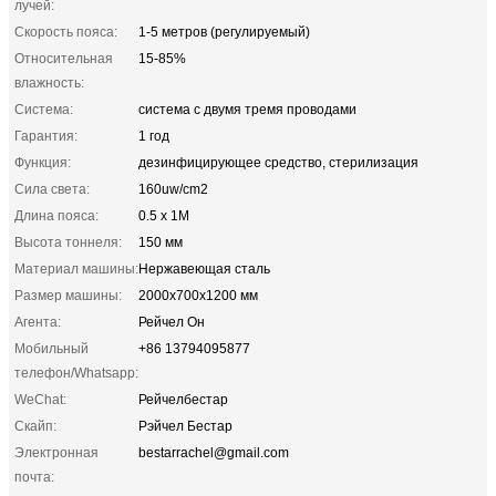
лучей:
Скорость пояса:
1-5 метров (регулируемый)
Относительная
15-85%
влажность:
Система:
система с двумя тремя проводами
Гарантия:
1 год
Функция:
дезинфицирующее средство, стерилизация
Сила света:
160uw/cm2
Длина пояса:
0.5 х 1М
Высота тоннеля:
150 мм
Материал машины:
Нержавеющая сталь
Размер машины:
2000x700x1200 мм
Агента:
Рейчел Он
Мобильный
+86 13794095877
телефон/Whatsapp:
WeChat:
Рейчелбестар
Скайп:
Рэйчел Бестар
Электронная
bestarrachel@gmail.com
почта: