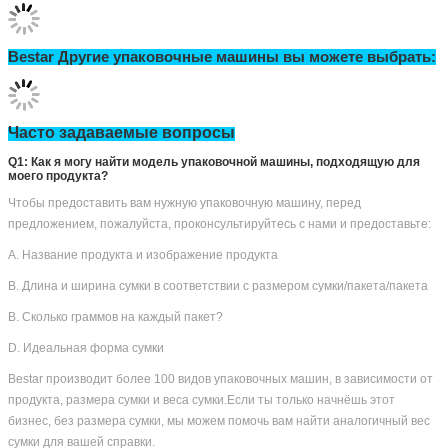
Почему выбрать Bestar:
Преимущества упаковочной машины Bestar
• Более 12 лет опыта работы с упаковочными машинами.
• Проектирование машин и инновации в системе.
• Гибкость и профессионализм на заказ.
• Фабричная цена с высоким качеством и высокой
эффективностью машины, стоимость за деньги.
• Мы храним запасы электронных компонентов, сенсорных
дисплеев, двигателей и т.д. готовы к немедленной доставке.
• Предоставление индивидуальных услуг для специальных
заказов в соответствии со спецификациями.
• Долгосрочные клиенты - это довольные клиенты и постоянные
клиенты: целью нашей деятельности является долгосрочное
удовлетворение наших клиентов за счет поставки простого в
использовании и надежного оборудования.