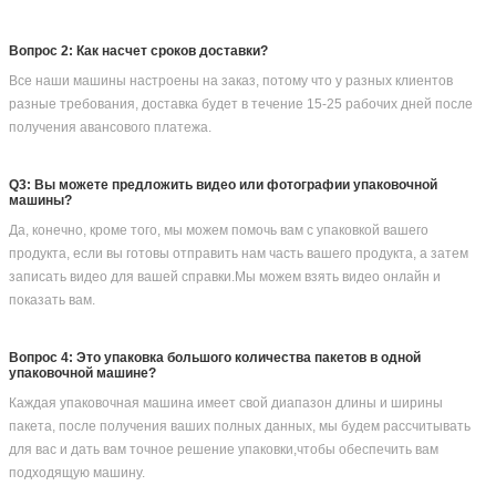
Наш завод:
Bestar Packaging Machine - это всеобъемлющая компания по
производству вертикальных машин и поточных
упаковок.надежные и удобные для пользователя упаковочные
машины, которые настраиваются на нужды наших
клиентовBestar Packaging Machine участвует в исследованиях и
разработке технологий упаковки пищевых продуктов
следующего поколения и промышленной упаковки с 2007
года.Мы предлагаем ряд упаковочных машин и оборудования,
которые позволяют нашим клиентам использовать наши
исследования и опыт для стимулирования роста и снижения
затрат.
Как профессиональная компания в области саморазработки и
производства упаковочных машин, мы предоставляем ценный
клиент: вертикальные упаковочные машины,ВФФС упаковочная
машина с многоголовой весамиМашины для вертикальной
упаковки жидкости, гранулированные упаковочные машины,
порошковые упаковочные машины, горизонтальные подушечные