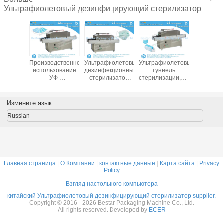
эксклюзивных агентов в разных странах для расширения канала
продаж,
Вы можете связаться с нами.
Желаю, чтобы у нас обоих
было блестящее будущее!