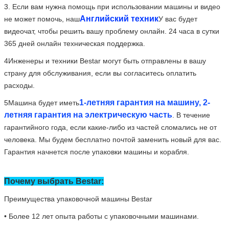
использования в любое время, удобный для изменения трубки.
6. Т
Стерилизационная зона
с крышкой объектива и
регулируемым баффлером для защиты глаз людей.
7- Машинная рама изготовлена сгибанием холодной пластины
на 1,2 см.
Поверхность всей машины распыляется высокой
температурой (необычный распылитель
масла)
,
это
’
Противокоррозионный и легко очищаемый.
8С 4 штук подвижных колес типа тормоза у ног, легко
передвигаться.
Процесс работы ультрафиолетовой
стерилизационной машины Bestar: