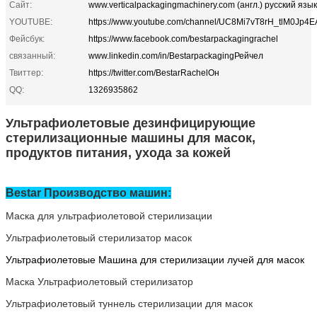
Сайт:
www.verticalpackagingmachinery.com (англ.) русский язык
YOUTUBE:
https://www.youtube.com/channel/UC8Mi7vT8rH_tlM0Jp4E
Фейсбук:
https://www.facebook.com/bestarpackagingrachel
связанный:
www.linkedin.com/in/BestarpackagingРейчел
Твиттер:
https://twitter.com/BestarRachelОн
QQ:
1326935862
Ультрафиолетовые дезинфицирующие
стерилизационные машины для масок,
продуктов питания, ухода за кожей
Bestar Производство машин
:
Маска для ультрафиолетовой стерилизации
Ультрафиолетовый стерилизатор масок
Ультрафиолетовые
Машина для стерилизации лучей для масок
Маска Ультрафиолетовый стерилизатор
Ультрафиолетовый туннель стерилизации для масок