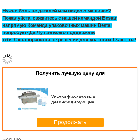
упаковочные машины, поточные упаковочные машины, пленки
для упаковочных материалов и детекторы металлов для
пищевых продуктов,
сопутствующее оборудование для
упаковочной машины.
Bestar не только предоставляет клиентам упаковочную машину,
но и поставляет клиентам полное комплектование упаковочного
решения!и современное оборудование для обработки, чтобы
удовлетворить ваши требования и обеспечить ваши потребности
в кратчайшие сроки.
Bestar упаковочная машина имеет хорошую репутацию в мире,
были экспортированы наши машины в более чем 80 стран, таких
как США, Чили, Перу, Боливии, Колумбии, Мексики, Эквадора,
Аргентины,Австралия, Испания, Германия, Вьетнам, Египет,
Таиланд, Бирма, Индия, Индонезия, Малайзия, Ближний Восток,
Алжир, Марокко, Кения, Танзания, Уганда, Руанда, Нигерия,
Шри-Ланка и так далее.
Качество - это культура Bestar! У нас хорошее качество с
сертификацией CE, OEM&ODM сервис и 24 часа онлайн
английский техническая поддержка напрямую.Мы ищем