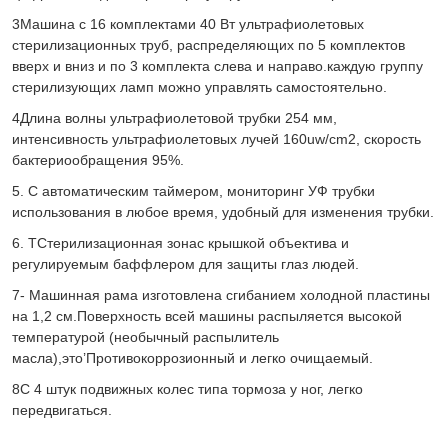
Внешние размеры машины:
Общая длина
:
2.0 метров
О
Внешняя ширина
:
0.75 метров
N
et ширина полосы
:
00,5 метра
Кормление
конвейер
длина
:
0.
5
метров
T
Он...
выходной конвейер
длина
:
0.
5
метров