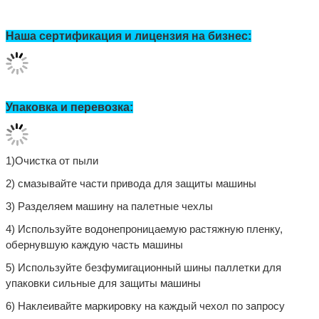
вы находитесь.
2Подробные руководства/Видео установки, регулировки,
настройки, обслуживания машины доступны для вас.
3. Если вам нужна помощь при использовании машины и видео
Английский техник
не может помочь, наш
У вас будет
видеочат, чтобы решить вашу проблему онлайн. 24 часа в сутки
365 дней онлайн техническая поддержка.
4Инженеры и техники Bestar могут быть отправлены в вашу
страну для обслуживания, если вы согласитесь оплатить
расходы.
1-летняя гарантия на машину, 2-
5Машина будет иметь
летняя гарантия на электрическую часть
. В течение
гарантийного года, если какие-либо из частей сломались не от
человека. Мы будем бесплатно почтой заменить новый для вас.
Гарантия начнется после упаковки машины и корабля.