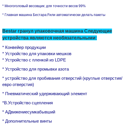
* Многоголовый весовщик: для точности весов 99%
*
Главная машина Бестара:
F
или автоматически делать пакеты
Bestar гранул упаковочная машина Следующие
устройства являются необязательными:
* Конвейер продукции
* Устройство для упаковки мешков
* Устройство с пленкой из LDPE
* Устройство для промывки азота
* устройство для пробивания отверстий (круглые отверстия/
евро отверстия)
* Пневматический удерживающий элемент
*
В.
Устройство сцепления
* А
Движение
сумка
бывший
* Дополнительные винты