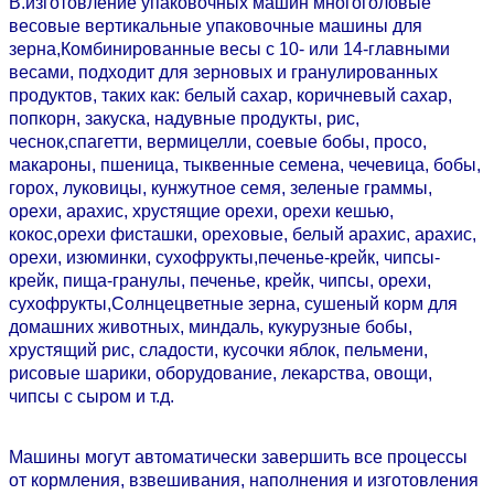
В.
изготовление упаковочных машин многоголовые
весовые вертикальные упаковочные машины для
зерна,
Комбинированные весы с 10- или 14-главными
весами
, подходит для зерновых и гранулированных
продуктов, таких как: белый сахар, коричневый сахар,
попкорн, закуска, надувные продукты, рис,
чеснок,
спагетти, вермицелли, соевые бобы, просо,
макароны, пшеница, тыквенные семена, чечевица, бобы,
горох, луковицы, кунжутное семя, зеленые граммы,
орехи, арахис, хрустящие орехи, орехи кешью,
кокос,орехи фисташки, ореховые, белый арахис, арахис,
орехи, изюминки, сухофрукты,
печенье-крейк, чипсы-
крейк, пища-гранулы, печенье, крейк, чипсы, орехи,
сухофрукты,
Солнцецветные зерна, сушеный корм для
домашних животных, миндаль, кукурузные бобы,
хрустящий рис, сладости, кусочки яблок, пельмени,
рисовые шарики, оборудование, лекарства, овощи,
чипсы с сыром и т.д.
Машины могут автоматически завершить все процессы
от кормления, взвешивания, наполнения и изготовления