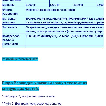
Машины
1000 кг
1200 кг
1380 кг
1500 к
Форма
Многоголовые весовые установки
измерения
Материал
BOPP/CPP, PET/AL/PE, PET/PE, MCPP/BOPP и т.д. Ламини
упаковки
сжимаются из материала, герметизируемого на горячем
Тип пакета
Закрытие подушки, центральный герметический мешок, 
мешок, непрерывные мешки (ссылки на мешки), удар и т.
Компрессор
1. m3/min: минимум 1,0 2. Mpa: 0,5-0,8 3. KW: Min 7,5KW
воздуха
Предлагаю
Примечание
1Машинное напряжение 220 В, однофазное, можно настр
т.д.
2Указанные выше размеры предназначены для основно
Различные типы мешков:
Бюро Bestar для упаковки гранул состоит из
следующих частей:
* Вибрация:
Для кормовых материалов
* Лифт Z:
Для транспортировки материалов