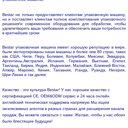
упаковочной машины.
Bestar не только предоставляет клиентам упаковочную машину,
но и поставляет клиентам полное комплектование упаковочного
решения!и современное оборудование для обработки, чтобы
удовлетворить ваши требования и обеспечить ваши потребности
в кратчайшие сроки.
Bestar упаковочная машина имеет хорошую репутацию в мире,
были экспортированы наши машины в более чем 80 стран, таких
как США, Чили, Перу, Боливии, Колумбии, Мексики, Эквадора,
Аргентины,Австралия, Испания, Германия, Вьетнам, Египет,
Таиланд, Бирма, Индия, Индонезия, Малайзия, Ближний Восток,
Алжир, Марокко, Кения, Танзания, Уганда, Руанда, Нигерия,
Шри-Ланка и так далее.
Качество - это культура Bestar! У нас хорошее качество с
сертификацией CE, OEM&ODM сервис и 24 часа онлайн
английский техническая поддержка напрямую.Мы ищем
эксклюзивных агентов в разных странах для расширения канала
продаж,
Вы можете связаться с нами.
Желаю, чтобы у нас обоих
было блестящее будущее!