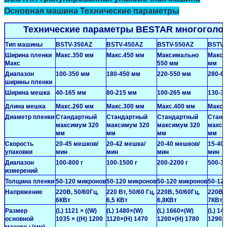
Мы скоро тебе перезвоним!
Основная машина Технические параметры
Технические параметры BESTAR многоголо
Тип машины
BSTV-350AZ
BSTV-450AZ
BSTV-550AZ
BSTV-
Ширина пленки
Макс.350 мм
Макс.450 мм
Максимально
Макси
Макс
550 мм
мм
Диапазон
100-350 мм
180-450 мм
220-550 мм
280-6
ширины пленки
Ширина мешка
40-165 мм
80-215 мм
100-265 мм
130-3
Длина мешка
Макс.260 мм
Макс.300 мм
Макс.400 мм
Макс.
Диаметр пленки
Стандартный
Стандартный
Стандартный
Станд
максимум 320
максимум 320
максимум 320
макси
мм
мм
мм
мм
Скорость
20-45 мешков/
20-42 мешка/
20-40 мешков/
15-40
упаковки
мин
мин
мин
мин
Диапазон
100-800 г
100-1500 г
200-2200 г
500-30
измерений
Толщина пленки
50-120 микронов
50-120 микронов
50-120 микронов
50-12
Отправить
Напряжение
220В, 50/60Гц,
220 Вт, 50/60 Гц,
220В, 50/60Гц,
220В, 
6КВт
6,5 КВт
6,8КВт
7КВт
Размер
(L) 1121 × ((W)
(L) 1480×(W)
(L) 1660×(W)
(L) 14
основной
1035 × ((H) 1200
1120×(H) 1470
1200×(H) 1780
1290×
машины (мм)