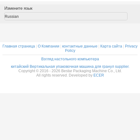
Вертикальная упаковочная машина для гранул
Больше
Автоматическая
Автоматическая
Машины для
Как упа
упаковочная
взвешивающая
взвешивания и
резин
машина для
упаковочная
упаковки свежих
конфеты
рисовых пакетов
машина для
овощей,
мешок с г
весом 2500
сахарного мешка
листовых салат,
и над
грамм с весом 10
500 г
листовых
Измените язык
голов BSTV-
овощей
750AZ
Russian
Главная страница
|
О Компании
|
контактные данные
|
Карта сайта
|
Privacy
Policy
Взгляд настольного компьютера
китайский Вертикальная упаковочная машина для гранул supplier.
Copyright © 2016 - 2026 Bestar Packaging Machine Co., Ltd.
All rights reserved. Developed by
ECER