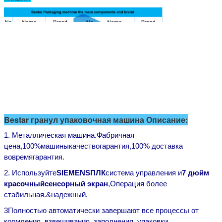
Bestar гранул упаковочная машина Описание:
1. Металлическая машина.
Фабричная
цена,
100%
машины
качество
гарантия,
100% доставка
вовремя
гарантия
.
2. Используйте
SIEMENS
ПЛК
система управления и
7
дюйм
красочный
сенсорный экран
,
Операция более
стабильная.
&
надежный
.
3Полностью автоматически завершают все процессы от
кормления, взвешивания, заполнения, упаковки,