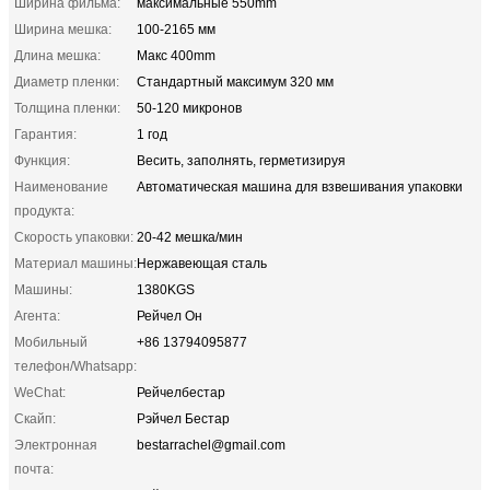
Ширина фильма:
максимальные 550mm
Ширина мешка:
100-2165 мм
Длина мешка:
Макс 400mm
Диаметр пленки:
Стандартный максимум 320 мм
Толщина пленки:
50-120 микронов
Гарантия:
1 год
Функция:
Весить, заполнять, герметизируя
Наименование
Автоматическая машина для взвешивания упаковки
продукта:
Скорость упаковки:
20-42 мешка/мин
Материал машины:
Нержавеющая сталь
Машины:
1380KGS
Агента:
Рейчел Он
Мобильный
+86 13794095877
телефон/Whatsapp:
WeChat:
Рейчелбестар
Скайп:
Рэйчел Бестар
Электронная
bestarrachel@gmail.com
почта: