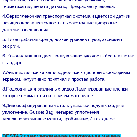
герметизации, печати даты.
n
c,
Прекрасная упаковка.
4
.
Сервопленочная транспортная система и цветовой датчик,
позиционирование
точность
, высокоточные цифровые
датчики взвешивания.
5
.
Тихая рабочая среда, низкий уровень шума, экономия
энергии.
6
.
Каждая машина дает полную запасную часть бесплатно
как
стандарт
.
7
.
Английский язык
и ваши
родной язык
дисплей с сенсорным
экраном, интуитивно понятная и простая работа
.
8
.
Подходит для различных видов
Ламинированные пленки,
которые сжимаются на горячем материале.
9
.
Диверсифицированный стиль упаковки,
подушка
Задняя
уплотнение, Gusset Bag, четырех уплотнения
мешок
,
неразрывные мешки, пробивание
,
И так далее.
Оставьте сообщение
BESTAR гранулированная упаковочная машина