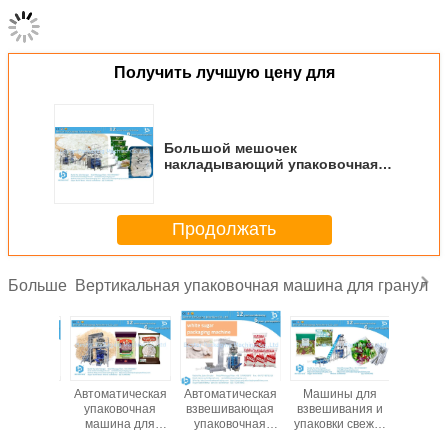
подходящую машину.
Нужно больше деталей или видео о машинах?
Пожалуйста, свяжитесь с нашей командой Bestar
напрямую
.
Команда упаковочных машин Bestar
попробует
- Да.
Лучше всего поддержать
тебя.
Около
правильное решение для упаковки.
T
Ханк, ты!
Получить лучшую цену для
Большой мешочек
накладывающий упаковочная
машина для накладывания
различных мелких мешков
Продолжать