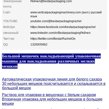
Электронная
Рейчел@bestarpackaging.com
почта:
Сайт:
www.verticalpackagingmachinery.com (англ.) русский
язык
YOUTUBE:
youtube.com/@bestarpackagingrachel
Фейсбук:
https://www.facebook.com/bestarpackagingrachel
связанный:
www.linkedin.com/in/BestarpackagingРейчел
Твиттер:
https://twitter.com/BestarRachelОн
QQ:
1326935862
Большой мешочек накладывающий упаковочная
машина для накладывания различных мелких
мешков
Автоматическая упаковочная линия для белого сахара
30 небольших мешков подсчитывается и складывается в
большой мешок
Раствор для упаковки в мешочках с белым сахаром
Вторичная упаковка для небольших мешков в большие
мешки