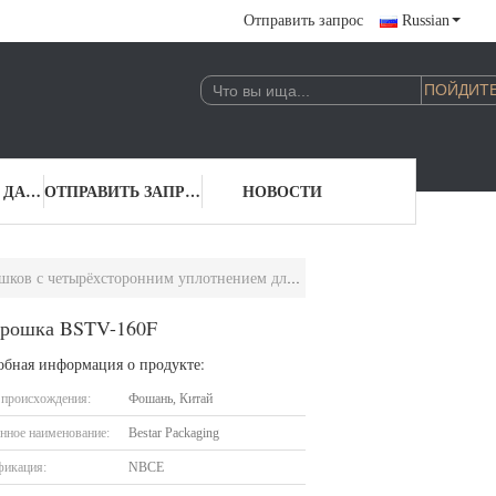
Отправить запрос
Russian
КОНТАКТНЫЕ ДАННЫЕ
ОТПРАВИТЬ ЗАПРОС
НОВОСТИ
сторонним уплотнением для муки в виде порошка BSTV-160F
порошка BSTV-160F
обная информация о продукте:
 происхождения:
Фошань, Китай
нное наименование:
Bestar Packaging
фикация:
NBCE