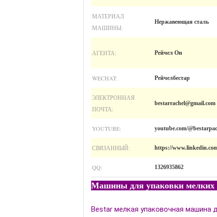
МАТЕРИАЛ
Нержавеющая сталь
МАШИНЫ:
АГЕНТА:
Рейчел Он
WECHAT:
Рейчелбестар
ЭЛЕКТРОННАЯ
bestarrachel@gmail.com
ПОЧТА:
YOUTUBE:
youtube.com/@bestarpac
СВЯЗАННЫЙ:
https://www.linkedin.co
QQ:
1326935862
Машины для упаковки мелких 
Bestar мелкая упаковочная машина д