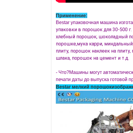
Применение:
Bestar упаковочная машина изго
упаковки в порошок для 30-500 г.
хлебный порошок, шоколадный по
порошке,мука карри, миндальный 
плиту, порошок наклеек на плиту
шлака, порошок на цемент и т.д.
- Что?
Машины могут автоматически
печати даты до выпуска готовой п
Bestar мелкий порошок
изображ