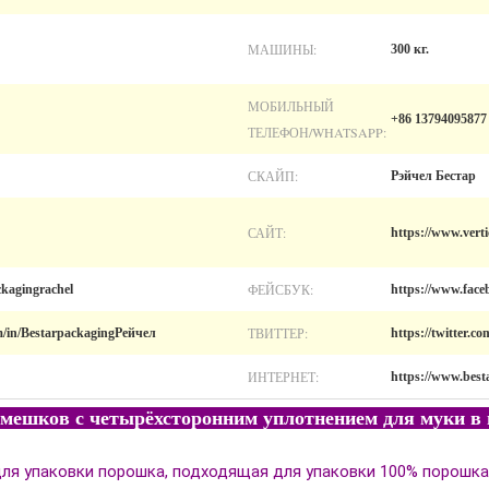
МАШИНЫ:
300 кг.
МОБИЛЬНЫЙ
+86 13794095877
ТЕЛЕФОН/WHATSAPP:
СКАЙП:
Рэйчел Бестар
САЙТ:
https://www.vert
ФЕЙСБУК:
kagingrachel
https://www.face
ТВИТТЕР:
m/in/BestarpackagingРейчел
https://twitter.
ИНТЕРНЕТ:
https://www.bes
мешков с четырёхсторонним уплотнением для муки в
ля упаковки порошка, подходящая для упаковки 100% порошка 