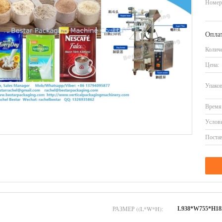
Номер
Оплат
Количе
Цена:
Упаков
Время 
Услови
Постав
РАЗМЕР ((L*W*H):
L938*W755*H18