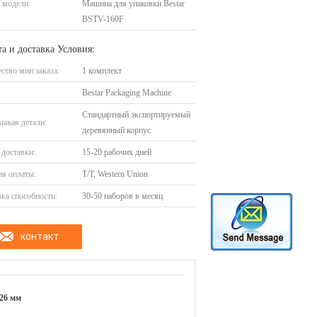
 модели:
Машина для упаковки Bestar
BSTV-160F
а и доставка Условия:
ство мин заказа:
1 комплект
Bestar Packaging Machine
Стандартный экспортируемый
ывая детали:
деревянный корпус
доставки:
15-20 рабочих дней
я оплаты:
T/T, Western Union
ка способности:
30-50 наборов в месяц
контакт
26 мм