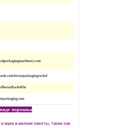
icalpackagingmachinery.com
book.com/bestarpackagingrachel
com/BestarRachelОн
tarpackaging.com
 виде порошка
и муки в мелкие пакеты, такие как