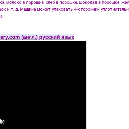
ка, молоко в порошке, хлеб в порошке, шоколад в порошке, же
к и т. д. Машина может упаковать 4-сторонний уплотнитель
а.
ery.com (англ.) русский язык