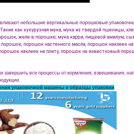
тавливают небольшие вертикальные порошковые упаковоч
 Такие как кукурузная мука, мука из твердой пшеницы, хле
рошок, желе в порошке, мука карри, пищевой амилум, сы
порошок, порошок настенного масла, порошок наклеек на 
, порошок наклеек на плиту, порошок на известковый поро
 завершить все процессы от кормления, взвешивания, нап
родукции.
ения упаковочной машины и образцы упаковки