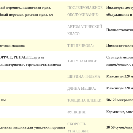
ПОСЛЕПРОДАЖНОЕ
ный порошок, пшеничная мука,
Инженеры, дост
ОБСЛУЖИВАНИЕ:
йный порошок, рисовая мука, хл
обслуживание и 
АВТОМАТИЧЕСКИЙ
Полноавтоматич
КЛАСС:
ТИП ПРИВОДА:
вочная машина
Пневматические
OPP/CE, PET/AL/PE, другие
Стоящий мешок,
ТИП УПАКОВКИ:
и, материалы с термозапечатывающе
мешок/мешок с 
ШИРИНА ФИЛЬМА:
Максимум 320 
ДЛИНА МЕШКА:
Максимум 220 
ТОЛЩИНА ПЛЕНКИ:
 мм
50-120 микроно
ФУНКЦИЯ:
Кормление, зап
СКОРОСТЬ
кальная машина для упаковки порошка
30-50 сумок/мин
УПАКОВКИ: