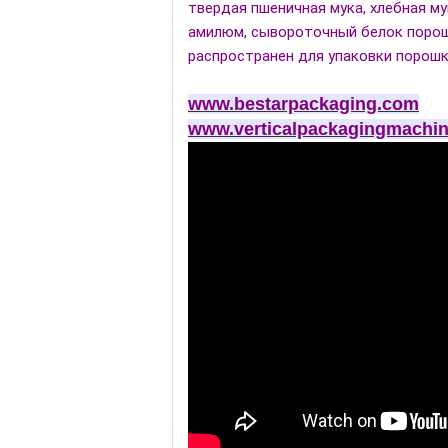
твердая пшеничная мука, хлебная му
амилюм, сывороточный белок порошо
распространен для упаковки порошк
www.bestarpackaging.com
www.verticalpackagingmachin