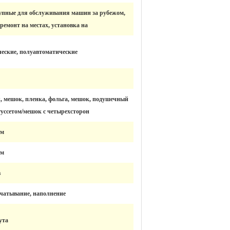
упные для обслуживания машин за рубежом,
ремонт на местах, установка на
еские, полуавтоматические
 мешок, пленка, фольга, мешок, подушечный
гуссетом/мешок с четырехсторон
мм
мм
в
ечатывание, наполнение
ута