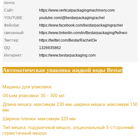
почта:
Сайт:
https://www.verticalpackagingmachinery.com
YOUTUBE:
youtube.com/@bestarpackagingrachel
Фейсбук:
https://www.facebook.com/bestarpackagingrachel
связанный:
https://www.linkedin.com/in/BestarpackagingРейчел
Твиттер:
https://twitter.com/BestarRachelОн
QQ:
1326935862
Интернет:
https://www.bestarpackaging.com
Автоматическая упаковка жидкой воды Bestar
Машины для упаковки:
Объем упаковки: 30 - 300 мл
Длина мешка: максимум 230 мм, ширина мешка: максимум 150
мм.
Ширина пленки: максимум 320 мм
Тип мешка: подушечный мешок, опциональный 3-сторонний
герметичный мешок