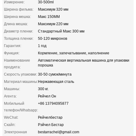
Измерение:
30-500ml
Ширина фильма:
Максимум 320 мм
Ширина мешка:
Макс 150MM
Длина мешка:
Максимум 220 мм
Диаметр пленки:
Стандартный Макс 300 мм
Толщина пленки:
50-120 микронов
Гарантия:
1 год
Функция:
Кормление, запечатывание, наполнение
Наименование
Автоматическая вертикальная машина для упаковки
порошка
продукта:
Скорость упаковки:
30-50 сумок/минута
Материал машины:
Нержавеющая сталь
Машины:
300 кг.
Агента:
Рейчел Он
Мобильный
+86 13794095877
телефон/Whatsapp:
WeChat:
Рейчелбестар
Скайп:
Рэйчел Бестар
Электронная
bestarrachel@gmail.com