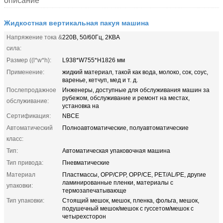
описание
Жидкостная вертикальная пакуя машина
Напряжение тока &
220В, 50/60Гц, 2КВА
сила:
Размер ((l*w*h):
L938*W755*H1826 мм
Применение:
жидкий материал, такой как вода, молоко, сок, соус,
варенье, кетчуп, мед и т. д.
Послепродажное
Инженеры, доступные для обслуживания машин за
рубежом, обслуживание и ремонт на местах,
обслуживание:
установка на
Сертификация:
NBCE
Автоматический
Полноавтоматические, полуавтоматические
класс:
Тип:
Автоматическая упаковочная машина
Тип привода:
Пневматические
Материал
Пластмассы, OPP/CPP, OPP/CE, PET/AL/PE, другие
ламинированные пленки, материалы с
упаковки:
термозапечатывающе
Тип упаковки:
Стоящий мешок, мешок, пленка, фольга, мешок,
подушечный мешок/мешок с гуссетом/мешок с
четырехсторон