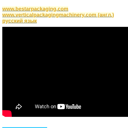
www.bestarpackaging.com
www.verticalpackagingmachinery.com (англ.)
русский язык