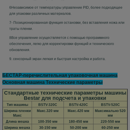
6Независимое от температуры управление PID, более подходящее
для упаковки различных материалов.
7- Позиционированная функция остановки, без вставления ножа или
траты пленки.
8Все управление осуществляется с помощью программного
обеспечения, легко для корректировки функций и технического
обновления.
9. сенсорный экран легкая и быстрая настройка и работа.
БЕСТАР-перечислительная упаковочная машина
Основная машина Технические параметры
Стандартные технические параметры машины
Bestar для подсчета и упаковки
Тип машины
BSTV-320C
BSTV-420C
BSTV-520C
Ширина пленки
Макс.320 мм
Макс.420 мм
Максимально 520
Макс
мм
Длина мешка
100-350 мм
180-450 мм
220-550 мм
Ширина мешка
30-150 мм
50-200 мм
60-250 мм