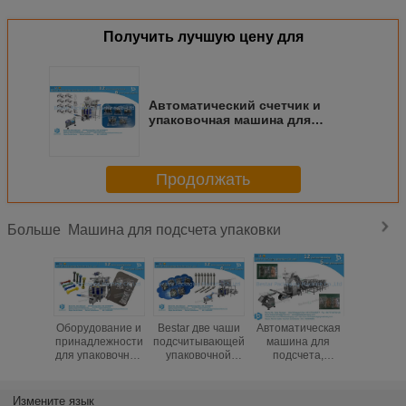
D. Идеальная форма сумки
Bestar производит более 100 видов упаковочных машин, в зависимости от
продукта, размера сумки и веса сумки.Если ты только начнёшь этот
бизнес, без размера сумки, мы можем помочь вам найти аналогичный вес
сумки для вашей справки.
Вопрос 2: Как насчет сроков доставки?
Все наши машины настроены на заказ, потому что у разных клиентов
разные требования, доставка будет в течение 15-25 рабочих дней после
получения авансового платежа.
Q3: Вы можете предложить видео или фотографии упаковочной
машины?
Да, конечно, кроме того, мы можем помочь вам с упаковкой вашего
продукта, если вы готовы отправить нам часть вашего продукта, а затем
записать видео для вашей справки.Мы можем взять видео онлайн и
показать вам.