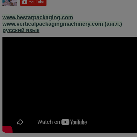
www.bestarpackaging.com
www.verticalpackagingmachinery.com (англ.)
русский язык