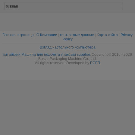
Вопрос 4: Это упаковка большого количества пакетов в одной
упаковочной машине?
Каждая упаковочная машина имеет свой диапазон длины и ширины
пакета, после получения ваших полных данных, мы будем рассчитывать
для вас и дать вам точное решение упаковки,чтобы обеспечить вам
подходящую машину.
Нужно больше деталей или видео о машинах?
Пожалуйста, свяжитесь с нашей командой Bestar
напрямую
.
Команда упаковочных машин Bestar
попробует
- Да.
Лучше всего поддержать
тебя.
Около
правильное решение для упаковки.
T
Ханк, ты!