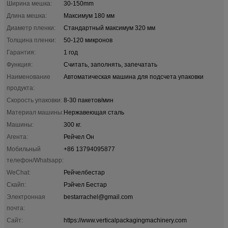
Ширина мешка:
30-150mm
Длина мешка:
Максимум 180 мм
Диаметр пленки:
Стандартный максимум 320 мм
Толщина пленки:
50-120 микронов
Гарантия:
1 год
Функция:
Считать, заполнять, запечатать
Наименование
Автоматическая машина для подсчета упаковки
продукта:
Скорость упаковки:
8-30 пакетов/мин
Материал машины:
Нержавеющая сталь
Машины:
300 кг.
Агента:
Рейчел Он
Мобильный
+86 13794095877
телефон/Whatsapp:
WeChat:
Рейчелбестар
Скайп:
Рэйчел Бестар
Электронная
bestarrachel@gmail.com
почта:
Сайт:
https://www.verticalpackagingmachinery.com