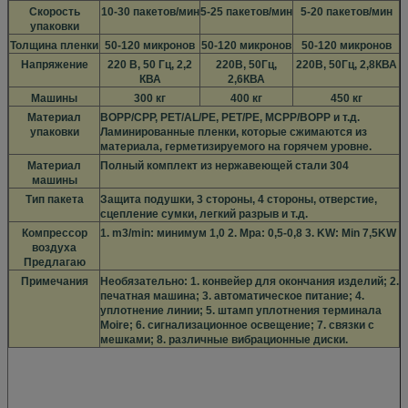
Скорость
10-30 пакетов/мин
5-25 пакетов/мин
5-20 пакетов/мин
упаковки
Толщина пленки
50-120 микронов
50-120 микронов
50-120 микронов
Напряжение
220 В, 50 Гц, 2,2
220В, 50Гц,
220В, 50Гц, 2,8КВА
КВА
2,6КВА
Машины
300 кг
400 кг
450 кг
Материал
BOPP/CPP, PET/AL/PE, PET/PE, MCPP/BOPP и т.д.
упаковки
Ламинированные пленки, которые сжимаются из
материала, герметизируемого на горячем уровне.
Материал
Полный комплект из нержавеющей стали 304
машины
Тип пакета
Защита подушки, 3 стороны, 4 стороны, отверстие,
сцепление сумки, легкий разрыв и т.д.
Компрессор
1. m3/min: минимум 1,0 2. Mpa: 0,5-0,8 3. KW: Min 7,5KW
воздуха
Предлагаю
Примечания
Необязательно: 1. конвейер для окончания изделий; 2.
печатная машина; 3. автоматическое питание; 4.
уплотнение линии; 5. штамп уплотнения терминала
Moire; 6. сигнализационное освещение; 7. связки с
мешками; 8. различные вибрационные диски.