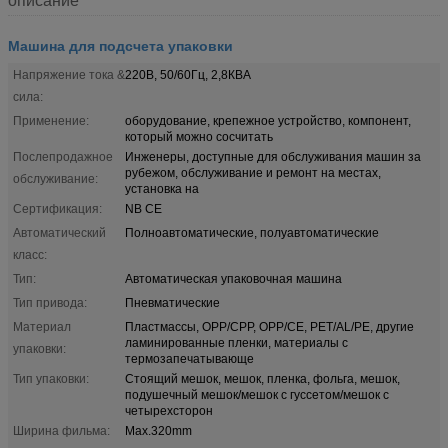
описание
Машина для подсчета упаковки
Напряжение тока &
220В, 50/60Гц, 2,8КВА
сила:
Применение:
оборудование, крепежное устройство, компонент,
который можно сосчитать
Послепродажное
Инженеры, доступные для обслуживания машин за
рубежом, обслуживание и ремонт на местах,
обслуживание:
установка на
Сертификация:
NB CE
Автоматический
Полноавтоматические, полуавтоматические
класс:
Тип:
Автоматическая упаковочная машина
Тип привода:
Пневматические
Материал
Пластмассы, OPP/CPP, OPP/CE, PET/AL/PE, другие
ламинированные пленки, материалы с
упаковки:
термозапечатывающе
Тип упаковки:
Стоящий мешок, мешок, пленка, фольга, мешок,
подушечный мешок/мешок с гуссетом/мешок с
четырехсторон
Ширина фильма:
Max.320mm