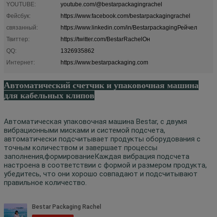
YOUTUBE:
youtube.com/@bestarpackagingrachel
Фейсбук:
https://www.facebook.com/bestarpackagingrachel
связанный:
https://www.linkedin.com/in/BestarpackagingРейчел
Твиттер:
https://twitter.com/BestarRachelОн
QQ:
1326935862
Интернет:
https://www.bestarpackaging.com
Автоматический счетчик и упаковочная машина
для кабельных клипов
Автоматическая упаковочная машина Bestar, с двумя
вибрационными мисками и системой подсчета,
автоматически подсчитывает продукты оборудования с
точным количеством и завершает процессы
заполнения,формированиеКаждая вибрация подсчета
настроена в соответствии с формой и размером продукта,
убедитесь, что они хорошо совпадают и подсчитывают
правильное количество.