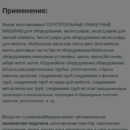
Применение:
Bestar изготавливают ПОЧТИТЕЛЬНЫЕ ПАККЕТНЫЕ
МАШИНЫ для оборудования, аксессуаров, аксессуаров для
ванной комнаты,
f
аксессуары для оборудования
,
аксессуары
для мебели
,
Мебельная запасная часть
,
винт для мебели
,
винты,
винтовые части
,
Части оборудования
,
Мебельное
оборудование
,
свинцовая установка
,
орехи,
орехи,
f
Астенер
,
w
Ири ногти
,
ногти,
h
Оружейное оборудование
,
оборудование
,
b
Ольты
,
расширительные трубки, уплотнители
,
c
Части
верхних деталей, соединения труб
,
соединения и фитинги
труб, соединения труб из меди для мебели,
соединения
металлических труб,
соединения труб из пластика
,
резиновые
прокладки и минеральные прокладки
& Арамидные плоские
простые уплотнители
, и т.д.
В
подсчет и упаковка
Машина может автоматически
количество подсчета
,
изготовление пакетов, заполнение,
уплотнение, резка, печать
дата производства и срок годности
и