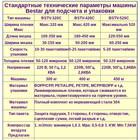
Стандартные технические параметры машины
Bestar для подсчета и упаковки
Тип машины
BSTV-320C
BSTV-420C
BSTV-520C
Ширина пленки
Макс.320 мм
Макс.420 мм
Максимально 520
Макс
мм
Длина мешка
100-350 мм
180-450 мм
220-550 мм
Ширина мешка
30-150 мм
50-200 мм
60-250 мм
Скорость
10-30 пакетов/мин
5-25 пакетов/мин
5-20 пакетов/мин
упаковки
Толщина пленки
50-120 микронов
50-120 микронов
50-120 микронов
Напряжение
220 В, 50 Гц, 2,2
220В, 50Гц,
220В, 50Гц, 2,8КВА
КВА
2,6КВА
Машины
300 кг
400 кг
450 кг
Материал
BOPP/CPP, PET/AL/PE, PET/PE, MCPP/BOPP и т.д.
упаковки
Ламинированные пленки, которые сжимаются из
материала, герметизируемого на горячем уровне.
Материал
Полный комплект из нержавеющей стали 304
машины
Тип пакета
Защита подушки, 3 стороны, 4 стороны, отверстие,
сцепление сумки, легкий разрыв и т.д.
Компрессор
1. m3/min: минимум 1,0 2. Mpa: 0,5-0,8 3. KW: Min 7,5KW
воздуха
Предлагаю