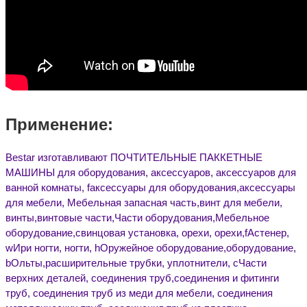
Применение:
Bestar изготавливают ПОЧТИТЕЛЬНЫЕ ПАККЕТНЫЕ
МАШИНЫ для оборудования, аксессуаров, аксессуаров для
ванной комнаты,
f
аксессуары для оборудования
,
аксессуары
для мебели
,
Мебельная запасная часть
,
винт для мебели
,
винты,
винтовые части
,
Части оборудования
,
Мебельное
оборудование
,
свинцовая установка
,
орехи,
орехи,
f
Астенер
,
w
Ири ногти
,
ногти,
h
Оружейное оборудование
,
оборудование
,
b
Ольты
,
расширительные трубки, уплотнители
,
c
Части
верхних деталей, соединения труб
,
соединения и фитинги
труб, соединения труб из меди для мебели,
соединения