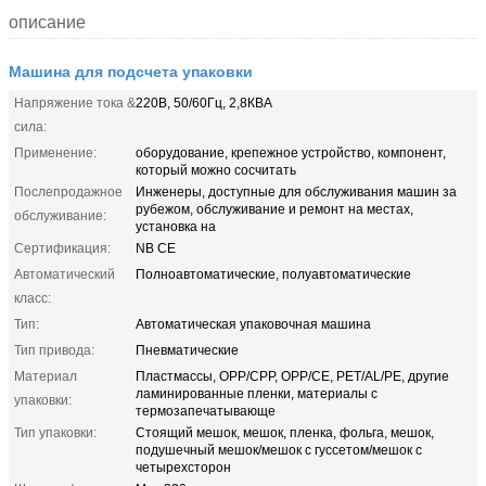
описание
Машина для подсчета упаковки
Напряжение тока &
220В, 50/60Гц, 2,8КВА
сила:
Применение:
оборудование, крепежное устройство, компонент,
который можно сосчитать
Послепродажное
Инженеры, доступные для обслуживания машин за
рубежом, обслуживание и ремонт на местах,
обслуживание:
установка на
Сертификация:
NB CE
Автоматический
Полноавтоматические, полуавтоматические
класс:
Тип:
Автоматическая упаковочная машина
Тип привода:
Пневматические
Материал
Пластмассы, OPP/CPP, OPP/CE, PET/AL/PE, другие
ламинированные пленки, материалы с
упаковки:
термозапечатывающе
Тип упаковки:
Стоящий мешок, мешок, пленка, фольга, мешок,
подушечный мешок/мешок с гуссетом/мешок с
четырехсторон