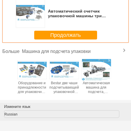
Вопрос 2: Как насчет сроков доставки?
Все наши машины настроены на заказ, потому что у разных клиентов
разные требования, доставка будет в течение 15-25 рабочих дней после
получения авансового платежа.
Q3: Вы можете предложить видео или фотографии упаковочной
машины?
Да, конечно, кроме того, мы можем помочь вам с упаковкой вашего
продукта, если вы готовы отправить нам часть вашего продукта, а затем
записать видео для вашей справки.Мы можем взять видео онлайн и
показать вам.
Вопрос 4: Это упаковка большого количества пакетов в одной
упаковочной машине?
Каждая упаковочная машина имеет свой диапазон длины и ширины
пакета, после получения ваших полных данных, мы будем рассчитывать
для вас и дать вам точное решение упаковки,чтобы обеспечить вам
подходящую машину.