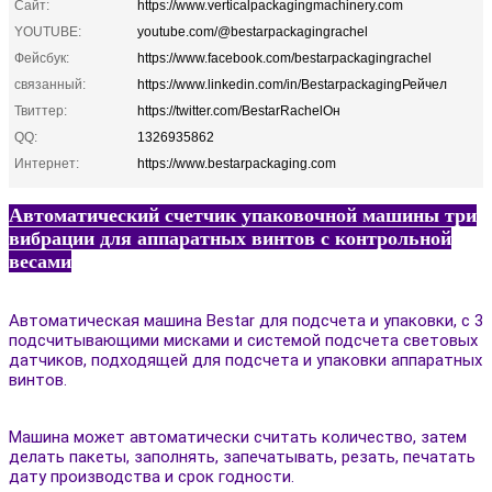
Сайт:
https://www.verticalpackagingmachinery.com
YOUTUBE:
youtube.com/@bestarpackagingrachel
Фейсбук:
https://www.facebook.com/bestarpackagingrachel
связанный:
https://www.linkedin.com/in/BestarpackagingРейчел
Твиттер:
https://twitter.com/BestarRachelОн
QQ:
1326935862
Интернет:
https://www.bestarpackaging.com
Автоматический счетчик упаковочной машины три
вибрации для аппаратных винтов с контрольной
весами
Автоматическая машина Bestar для подсчета и упаковки, с 3
подсчитывающими мисками и системой подсчета световых
датчиков, подходящей для подсчета и упаковки аппаратных
винтов.
Машина может автоматически считать количество, затем
делать пакеты, заполнять, запечатывать, резать, печатать
дату производства и срок годности.