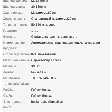
Ширина фильма:
Max.320mm
Ширина мешка:
30-150mm
Длина мешка:
Максимум 180 мм
Диаметр пленки:
Стандартный максимум 320 мм
Толщина пленки:
50-120 микронов
Гарантия:
1 год
Функция:
Считать, заполнять, запечатать
Наименование
Автоматическая машина для подсчета упаковки
продукта:
Скорость упаковки:
8-30 пакетов/мин
Материал машины:
Нержавеющая сталь
Машины:
300 кг.
Агента:
Рейчел Он
Мобильный
+86 13794095877
телефон/Whatsapp:
WeChat:
Рейчелбестар
Скайп:
Рэйчел Бестар
Электронная
bestarrachel@gmail.com
почта: