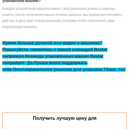
Часто задаваемые вопросы
Q1: Как я могу найти модель упаковочной машины, подходящую для
моего продукта?
Чтобы предоставить вам нужную упаковочную машину, перед
предложением, пожалуйста, проконсультируйтесь с нами и предоставьте:
A. Название продукта и изображение продукта
B. Длина и ширина сумки в соответствии с размером сумки/пакета/пакета
В. Сколько граммов на каждый пакет?
D. Идеальная форма сумки
Bestar производит более 100 видов упаковочных машин, в зависимости от
продукта, размера сумки и веса сумки.Если ты только начнёшь этот
бизнес, без размера сумки, мы можем помочь вам найти аналогичный вес
сумки для вашей справки.