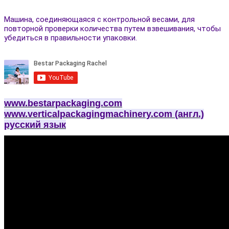
Машина, соединяющаяся с контрольной весами, для
повторной проверки количества путем взвешивания, чтобы
убедиться в правильности упаковки.
www.bestarpackaging.com
www.verticalpackagingmachinery.com (англ.)
русский язык