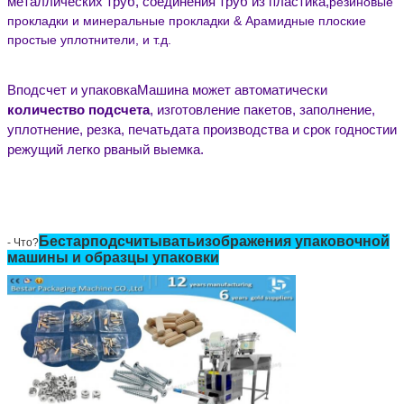
металлических труб,
соединения труб из пластика
,
резиновые
прокладки и минеральные прокладки
& Арамидные плоские
простые уплотнители
, и т.д.
В
подсчет и упаковка
Машина может автоматически
количество подсчета
,
изготовление пакетов, заполнение,
уплотнение, резка, печать
дата производства и срок годности
и
режущий легко рваный выемка
.
Бестар
подсчитывать
изображения упаковочной
- Что?
машины и образцы упаковки