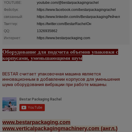
YOUTUBE:
youtube.com/@bestarpackagingrachel
Фейсбук:
https://www.facebook.com/bestarpackagingrachel
связанный:
https://www.linkedin.com/in/BestarpackagingРейчел
Твиттер:
https://twitter.com/BestarRachelОн
QQ:
1326935862
Интернет:
https://www.bestarpackaging.com
Оборудование для подсчета объемов упаковки с
корпусами, уменьшающими шум
BESTAR считает упаковочная машина является
инновационным в добавлении корпусов для уменьшения
шума оборудования вибрации при работе машины.
www.bestarpackaging.com
www.verticalpackagingmachinery.com (англ.)