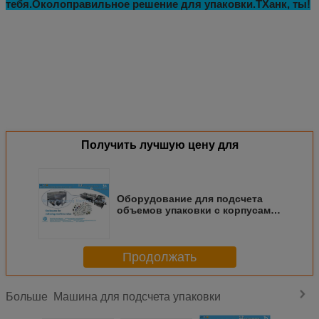
B. Длина и ширина сумки в соответствии с размером сумки/пакета/пакета
В. Сколько граммов на каждый пакет?
D. Идеальная форма сумки
Bestar производит более 100 видов упаковочных машин, в зависимости от
продукта, размера сумки и веса сумки.Если ты только начнёшь этот
бизнес, без размера сумки, мы можем помочь вам найти аналогичный вес
сумки для вашей справки.
Вопрос 2: Как насчет сроков доставки?
Все наши машины настроены на заказ, потому что у разных клиентов
разные требования, доставка будет в течение 15-25 рабочих дней после
получения авансового платежа.
Q3: Вы можете предложить видео или фотографии упаковочной
машины?
Да, конечно, кроме того, мы можем помочь вам с упаковкой вашего
продукта, если вы готовы отправить нам часть вашего продукта, а затем
записать видео для вашей справки.Мы можем взять видео онлайн и