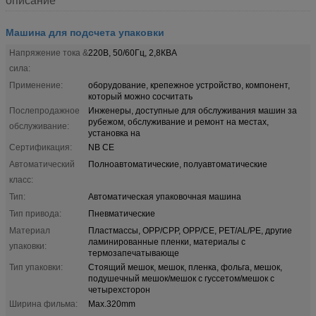
описание
Машина для подсчета упаковки
Напряжение тока &
220В, 50/60Гц, 2,8КВА
сила:
Применение:
оборудование, крепежное устройство, компонент,
который можно сосчитать
Послепродажное
Инженеры, доступные для обслуживания машин за
рубежом, обслуживание и ремонт на местах,
обслуживание:
установка на
Сертификация:
NB CE
Автоматический
Полноавтоматические, полуавтоматические
класс:
Тип:
Автоматическая упаковочная машина
Тип привода:
Пневматические
Материал
Пластмассы, OPP/CPP, OPP/CE, PET/AL/PE, другие
ламинированные пленки, материалы с
упаковки:
термозапечатывающе
Тип упаковки:
Стоящий мешок, мешок, пленка, фольга, мешок,
подушечный мешок/мешок с гуссетом/мешок с
четырехсторон
Ширина фильма:
Max.320mm