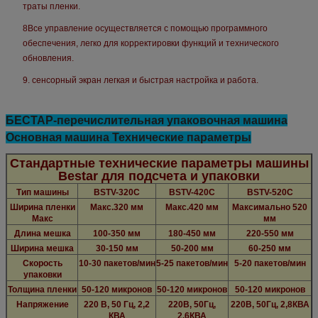
траты пленки.
8Все управление осуществляется с помощью программного
обеспечения, легко для корректировки функций и технического
обновления.
9. сенсорный экран легкая и быстрая настройка и работа.
БЕСТАР-перечислительная упаковочная машина
Основная машина Технические параметры
Стандартные технические параметры машины
Bestar для подсчета и упаковки
Тип машины
BSTV-320C
BSTV-420C
BSTV-520C
Ширина пленки
Макс.320 мм
Макс.420 мм
Максимально 520
Макс
мм
Длина мешка
100-350 мм
180-450 мм
220-550 мм
Ширина мешка
30-150 мм
50-200 мм
60-250 мм
Скорость
10-30 пакетов/мин
5-25 пакетов/мин
5-20 пакетов/мин
упаковки
Толщина пленки
50-120 микронов
50-120 микронов
50-120 микронов
Напряжение
220 В, 50 Гц, 2,2
220В, 50Гц,
220В, 50Гц, 2,8КВА
КВА
2,6КВА