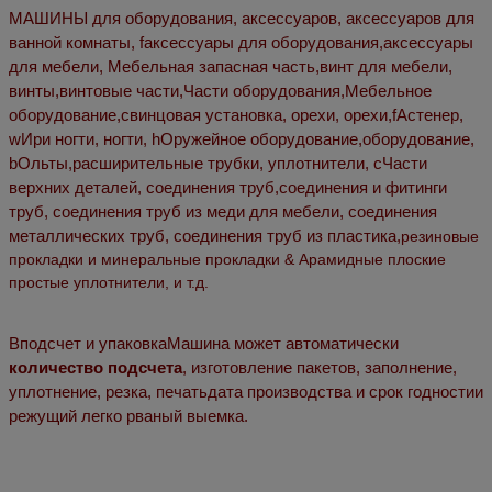
МАШИНЫ для оборудования, аксессуаров, аксессуаров для
ванной комнаты,
f
аксессуары для оборудования
,
аксессуары
для мебели
,
Мебельная запасная часть
,
винт для мебели
,
винты,
винтовые части
,
Части оборудования
,
Мебельное
оборудование
,
свинцовая установка
,
орехи,
орехи,
f
Астенер
,
w
Ири ногти
,
ногти,
h
Оружейное оборудование
,
оборудование
,
b
Ольты
,
расширительные трубки, уплотнители
,
c
Части
верхних деталей, соединения труб
,
соединения и фитинги
труб, соединения труб из меди для мебели,
соединения
металлических труб,
соединения труб из пластика
,
резиновые
прокладки и минеральные прокладки
& Арамидные плоские
простые уплотнители
, и т.д.
В
подсчет и упаковка
Машина может автоматически
количество подсчета
,
изготовление пакетов, заполнение,
уплотнение, резка, печать
дата производства и срок годности
и
режущий легко рваный выемка
.