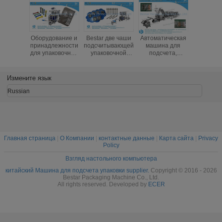
показать вам.
Вопрос 4: Это упаковка большого количества пакетов в одной
упаковочной машине?
Каждая упаковочная машина имеет свой диапазон длины и ширины
пакета, после получения ваших полных данных, мы будем рассчитывать
для вас и дать вам точное решение упаковки,чтобы обеспечить вам
подходящую машину.
Нужно больше деталей или видео о машинах?
Пожалуйста, свяжитесь с нашей командой Bestar
напрямую
.
Команда упаковочных машин Bestar
попробует
- Да.
Лучше всего поддержать
тебя.
Около
правильное решение для упаковки.
T
Ханк, ты!