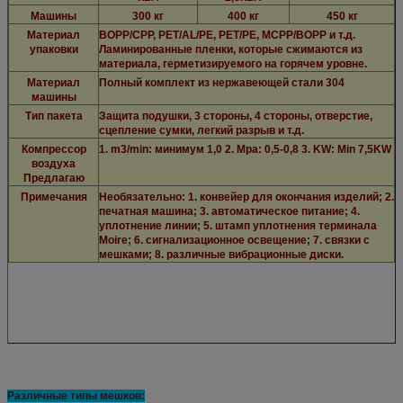
Машины
300 кг
400 кг
450 кг
Материал
BOPP/CPP, PET/AL/PE, PET/PE, MCPP/BOPP и т.д.
упаковки
Ламинированные пленки, которые сжимаются из
материала, герметизируемого на горячем уровне.
Материал
Полный комплект из нержавеющей стали 304
машины
Тип пакета
Защита подушки, 3 стороны, 4 стороны, отверстие,
сцепление сумки, легкий разрыв и т.д.
Компрессор
1. m3/min: минимум 1,0 2. Mpa: 0,5-0,8 3. KW: Min 7,5KW
воздуха
Предлагаю
Примечания
Необязательно: 1. конвейер для окончания изделий; 2.
печатная машина; 3. автоматическое питание; 4.
уплотнение линии; 5. штамп уплотнения терминала
Moire; 6. сигнализационное освещение; 7. связки с
мешками; 8. различные вибрационные диски.
Различные типы мешков: