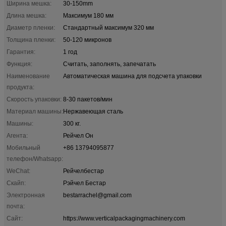
Ширина мешка:
30-150mm
Длина мешка:
Максимум 180 мм
Диаметр пленки:
Стандартный максимум 320 мм
Толщина пленки:
50-120 микронов
Гарантия:
1 год
Функция:
Считать, заполнять, запечатать
Наименование
Автоматическая машина для подсчета упаковки
продукта:
Скорость упаковки:
8-30 пакетов/мин
Материал машины:
Нержавеющая сталь
Машины:
300 кг.
Агента:
Рейчел Он
Мобильный
+86 13794095877
телефон/Whatsapp:
WeChat:
Рейчелбестар
Скайп:
Рэйчел Бестар
Электронная
bestarrachel@gmail.com
почта:
Сайт:
https://www.verticalpackagingmachinery.com