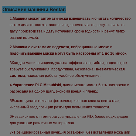
Описание машины Bestar:
1.
Машина может автоматически взвешивать и считать количество
,
затем делают пакеты, заполняют, запечатывают, режут, печатают
дату производства и дату истечения срока годности и режут легко
рваной выемкой.
2.
Машина с системами подсчета, вибрационные миски и
подсчитывающие миски могут быть настроены от 1 до 16 мисок.
3Каждая машина индивидуальна, эффективна, гибкая, надежна, не
требует обслуживания, продуктивна, безопасна.
Пневматическая
система
, надежная работа, удобное обслуживание.
4.
Управление PLC Mitsubishi
, длина мешка может быть настроена и
разрезана на одном шагу, экономя время и пленку.
5Высокочувствительная фотоэлектрическая слежка цвета глаз,
численный ввод позиции резки для повышения точности.
6Независимое от температуры управление PID, более подходящее
для упаковки различных материалов.
7- Позиционированная функция остановки, без вставления ножа или