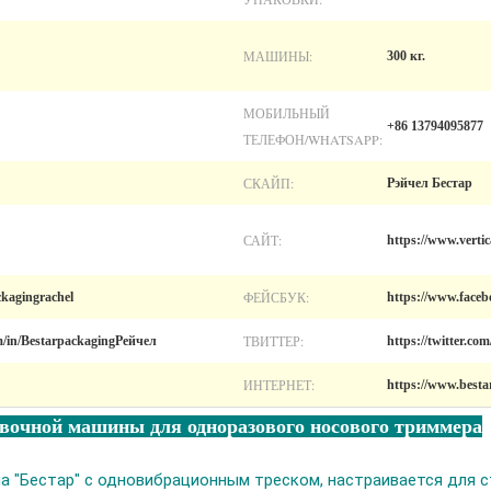
МАШИНЫ:
300 кг.
МОБИЛЬНЫЙ
+86 13794095877
ТЕЛЕФОН/WHATSAPP:
СКАЙП:
Рэйчел Бестар
САЙТ:
https://www.verti
ФЕЙСБУК:
kagingrachel
https://www.faceb
ТВИТТЕР:
m/in/BestarpackagingРейчел
https://twitter.c
ИНТЕРНЕТ:
https://www.best
вочной машины для одноразового носового триммера
 "Бестар" с одновибрационным треском, настраивается для ст