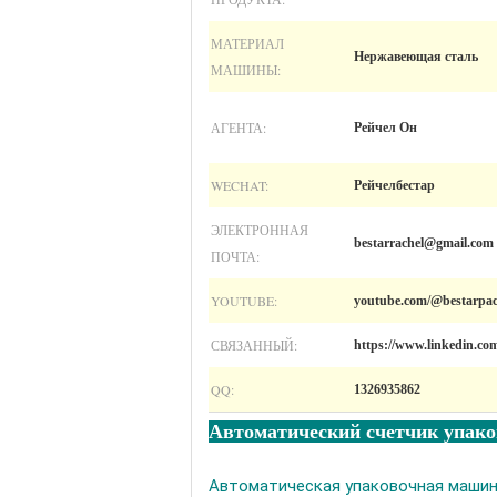
МАТЕРИАЛ
Нержавеющая сталь
МАШИНЫ:
АГЕНТА:
Рейчел Он
WECHAT:
Рейчелбестар
ЭЛЕКТРОННАЯ
bestarrachel@gmail.com
ПОЧТА:
YOUTUBE:
youtube.com/@bestarpac
СВЯЗАННЫЙ:
https://www.linkedin.co
QQ:
1326935862
Автоматический счетчик упако
Автоматическая упаковочная машина