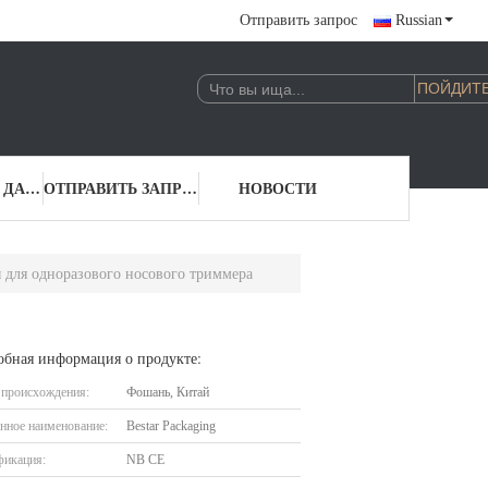
Отправить запрос
Russian
КОНТАКТНЫЕ ДАННЫЕ
ОТПРАВИТЬ ЗАПРОС
НОВОСТИ
для одноразового носового триммера
обная информация о продукте:
 происхождения:
Фошань, Китай
нное наименование:
Bestar Packaging
фикация:
NB CE