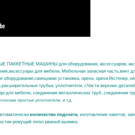
ЫЕ ПАККЕТНЫЕ МАШИНЫ для оборудования, аксессуаров, аксе
ания
,
аксессуары для мебели
,
Мебельная запасная часть
,
винт д
е оборудование
,
свинцовая установка
,
орехи,
орехи,
f
Астенер
,
w
ы
,
расширительные трубки, уплотнители
,
c
Части верхних деталей
еди для мебели,
соединения металлических труб,
соединения тр
плоские простые уплотнители
, и т.д.
втоматически
количество подсчета
,
изготовление пакетов, зап
ности
и режущий легко рваный выемка
.