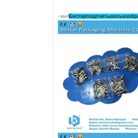
Бестар
подсчитывать
изобр
- Что?