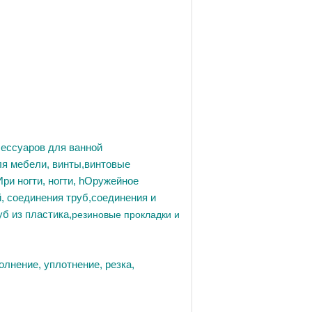
ссуаров для ванной
ля мебели
,
винты,
винтовые
Ири ногти
,
ногти,
h
Оружейное
, соединения труб
,
соединения и
уб из пластика
,
резиновые прокладки и
олнение, уплотнение, резка,