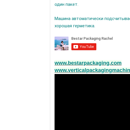
один пакет.
Машина автоматически подсчитывае
хорошая герметика.
www.bestarpackaging.com
www.verticalpackagingmachin