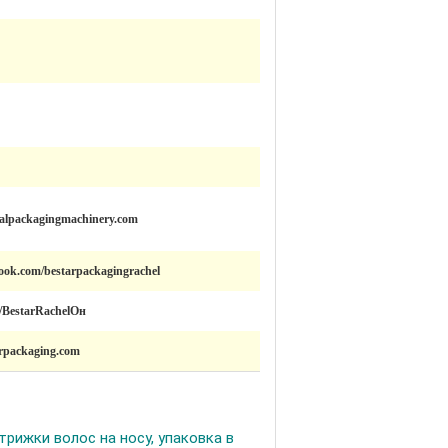
calpackagingmachinery.com
ook.com/bestarpackagingrachel
om/BestarRachelОн
arpackaging.com
рижки волос на носу, упаковка в