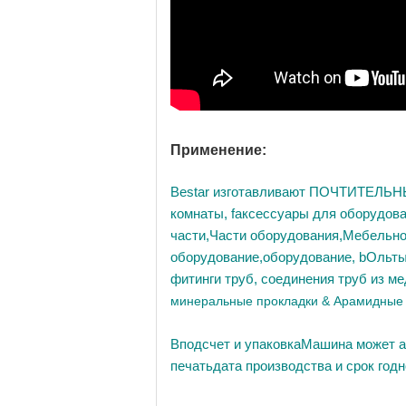
Применение:
Bestar изготавливают ПОЧТИТЕЛЬН
комнаты,
f
аксессуары для оборудов
части
,
Части оборудования
,
Мебельно
оборудование
,
оборудование
,
b
Ольт
фитинги труб, соединения труб из м
минеральные прокладки
& Арамидные 
В
подсчет и упаковка
Машина может а
печать
дата производства и срок год