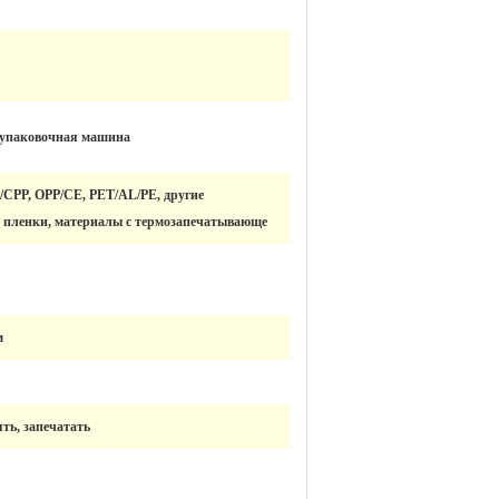
 упаковочная машина
/CPP, OPP/CE, PET/AL/PE, другие
пленки, материалы с термозапечатывающе
м
ть, запечатать