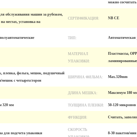
можно сосчитать
для обслуживания машин за рубежом,
СЕРТИФИКАЦИЯ:
NB CE
на местах, установка на
ТИП:
 полуавтоматические
Автоматическая
МАТЕРИАЛ
Пластмассы, OPP
УПАКОВКИ:
ламинированные 
, пленка, фольга, мешок, подушечный
ШИРИНА ФИЛЬМА:
Max.320mm
м/мешок с четырехсторон
ДЛИНА МЕШКА:
Максимум 180 м
ТОЛЩИНА ПЛЕНКИ:
 320 мм
50-120 микронов
ФУНКЦИЯ:
Считать, заполня
СКОРОСТЬ
а для подсчета упаковки
8-30 пакетов/мин
УПАКОВКИ: