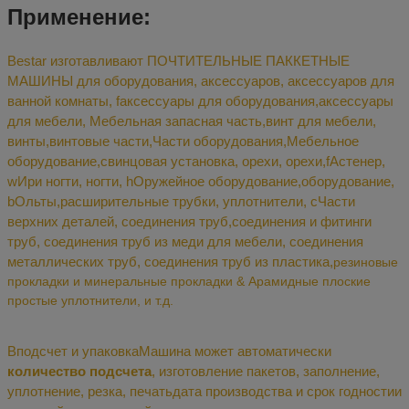
Применение:
Bestar изготавливают ПОЧТИТЕЛЬНЫЕ ПАККЕТНЫЕ
МАШИНЫ для оборудования, аксессуаров, аксессуаров для
ванной комнаты,
f
аксессуары для оборудования
,
аксессуары
для мебели
,
Мебельная запасная часть
,
винт для мебели
,
винты,
винтовые части
,
Части оборудования
,
Мебельное
оборудование
,
свинцовая установка
,
орехи,
орехи,
f
Астенер
,
w
Ири ногти
,
ногти,
h
Оружейное оборудование
,
оборудование
,
b
Ольты
,
расширительные трубки, уплотнители
,
c
Части
верхних деталей, соединения труб
,
соединения и фитинги
труб, соединения труб из меди для мебели,
соединения
металлических труб,
соединения труб из пластика
,
резиновые
прокладки и минеральные прокладки
& Арамидные плоские
простые уплотнители
, и т.д.
В
подсчет и упаковка
Машина может автоматически
количество подсчета
,
изготовление пакетов, заполнение,
уплотнение, резка, печать
дата производства и срок годности
и