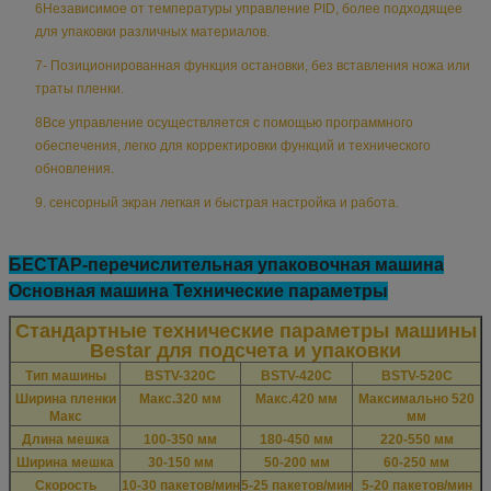
6Независимое от температуры управление PID, более подходящее
для упаковки различных материалов.
7- Позиционированная функция остановки, без вставления ножа или
траты пленки.
8Все управление осуществляется с помощью программного
обеспечения, легко для корректировки функций и технического
обновления.
9. сенсорный экран легкая и быстрая настройка и работа.
БЕСТАР-перечислительная упаковочная машина
Основная машина Технические параметры
Стандартные технические параметры машины
Bestar для подсчета и упаковки
Тип машины
BSTV-320C
BSTV-420C
BSTV-520C
Ширина пленки
Макс.320 мм
Макс.420 мм
Максимально 520
Макс
мм
Длина мешка
100-350 мм
180-450 мм
220-550 мм
Ширина мешка
30-150 мм
50-200 мм
60-250 мм
Скорость
10-30 пакетов/мин
5-25 пакетов/мин
5-20 пакетов/мин