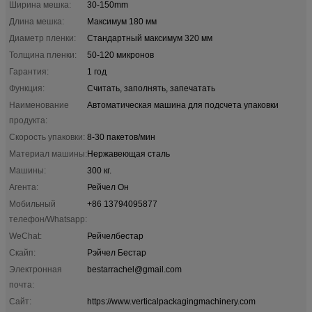
Ширина мешка:
30-150mm
Длина мешка:
Максимум 180 мм
Диаметр пленки:
Стандартный максимум 320 мм
Толщина пленки:
50-120 микронов
Гарантия:
1 год
Функция:
Считать, заполнять, запечатать
Наименование
Автоматическая машина для подсчета упаковки
продукта:
Скорость упаковки:
8-30 пакетов/мин
Материал машины:
Нержавеющая сталь
Машины:
300 кг.
Агента:
Рейчел Он
Мобильный
+86 13794095877
телефон/Whatsapp:
WeChat:
Рейчелбестар
Скайп:
Рэйчел Бестар
Электронная
bestarrachel@gmail.com
почта:
Сайт:
https://www.verticalpackagingmachinery.com