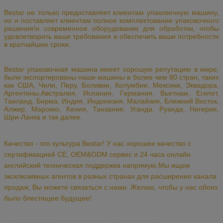
Bestar не только предоставляет клиентам упаковочную машину,
но и поставляет клиентам полное комплектование упаковочного
решения!и современное оборудование для обработки, чтобы
удовлетворить ваши требования и обеспечить ваши потребности
в кратчайшие сроки.
Bestar упаковочная машина имеет хорошую репутацию в мире,
были экспортированы наши машины в более чем 80 стран, таких
как США, Чили, Перу, Боливии, Колумбии, Мексики, Эквадора,
Аргентины,Австралия, Испания, Германия, Вьетнам, Египет,
Таиланд, Бирма, Индия, Индонезия, Малайзия, Ближний Восток,
Алжир, Марокко, Кения, Танзания, Уганда, Руанда, Нигерия,
Шри-Ланка и так далее.
Качество - это культура Bestar! У нас хорошее качество с
сертификацией CE, OEM&ODM сервис и 24 часа онлайн
английский техническая поддержка напрямую.Мы ищем
эксклюзивных агентов в разных странах для расширения канала
продаж,
Вы можете связаться с нами.
Желаю, чтобы у нас обоих
было блестящее будущее!