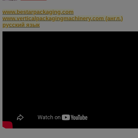
www.bestarpackaging.com
www.verticalpackagingmachinery.com (англ.)
русский язык