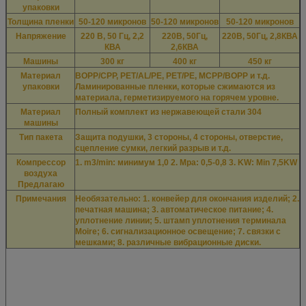
упаковки
Толщина пленки
50-120 микронов
50-120 микронов
50-120 микронов
Напряжение
220 В, 50 Гц, 2,2
220В, 50Гц,
220В, 50Гц, 2,8КВА
КВА
2,6КВА
Машины
300 кг
400 кг
450 кг
Материал
BOPP/CPP, PET/AL/PE, PET/PE, MCPP/BOPP и т.д.
упаковки
Ламинированные пленки, которые сжимаются из
материала, герметизируемого на горячем уровне.
Материал
Полный комплект из нержавеющей стали 304
машины
Тип пакета
Защита подушки, 3 стороны, 4 стороны, отверстие,
сцепление сумки, легкий разрыв и т.д.
Компрессор
1. m3/min: минимум 1,0 2. Mpa: 0,5-0,8 3. KW: Min 7,5KW
воздуха
Предлагаю
Примечания
Необязательно: 1. конвейер для окончания изделий; 2.
печатная машина; 3. автоматическое питание; 4.
уплотнение линии; 5. штамп уплотнения терминала
Moire; 6. сигнализационное освещение; 7. связки с
мешками; 8. различные вибрационные диски.