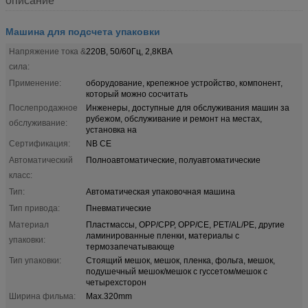
описание
Машина для подсчета упаковки
Напряжение тока &
220В, 50/60Гц, 2,8КВА
сила:
Применение:
оборудование, крепежное устройство, компонент,
который можно сосчитать
Послепродажное
Инженеры, доступные для обслуживания машин за
рубежом, обслуживание и ремонт на местах,
обслуживание:
установка на
Сертификация:
NB CE
Автоматический
Полноавтоматические, полуавтоматические
класс:
Тип:
Автоматическая упаковочная машина
Тип привода:
Пневматические
Материал
Пластмассы, OPP/CPP, OPP/CE, PET/AL/PE, другие
ламинированные пленки, материалы с
упаковки:
термозапечатывающе
Тип упаковки:
Стоящий мешок, мешок, пленка, фольга, мешок,
подушечный мешок/мешок с гуссетом/мешок с
четырехсторон
Ширина фильма:
Max.320mm