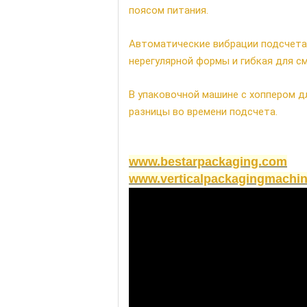
поясом питания.
Автоматические вибрации подсчета 
нерегулярной формы и гибкая для с
В упаковочной машине с хоппером д
разницы во времени подсчета.
www.bestarpackaging.com
www.verticalpackagingmachin