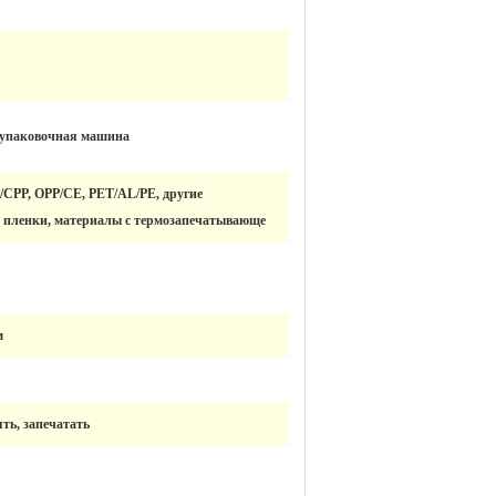
 упаковочная машина
/CPP, OPP/CE, PET/AL/PE, другие
пленки, материалы с термозапечатывающе
м
ть, запечатать