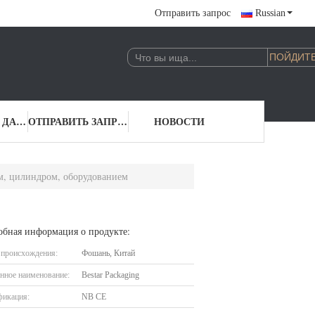
Отправить запрос
Russian
КОНТАКТНЫЕ ДАННЫЕ
ОТПРАВИТЬ ЗАПРОС
НОВОСТИ
м, цилиндром, оборудованием
обная информация о продукте:
 происхождения:
Фошань, Китай
нное наименование:
Bestar Packaging
фикация:
NB CE