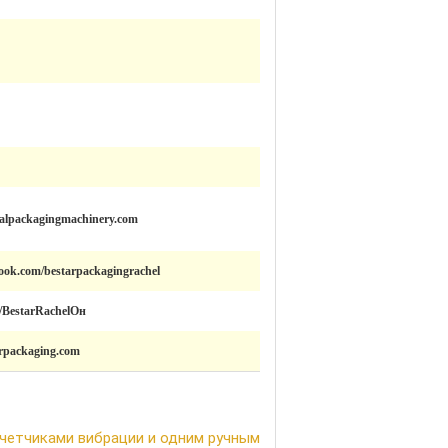
calpackagingmachinery.com
ook.com/bestarpackagingrachel
om/BestarRachelОн
arpackaging.com
счетчиками вибрации и одним ручным