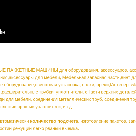
ЫЕ ПАККЕТНЫЕ МАШИНЫ для оборудования, аксессуаров, аксе
ания
,
аксессуары для мебели
,
Мебельная запасная часть
,
винт д
е оборудование
,
свинцовая установка
,
орехи,
орехи,
f
Астенер
,
w
ы
,
расширительные трубки, уплотнители
,
c
Части верхних деталей
еди для мебели,
соединения металлических труб,
соединения тр
плоские простые уплотнители
, и т.д.
втоматически
количество подсчета
,
изготовление пакетов, зап
ности
и режущий легко рваный выемка
.