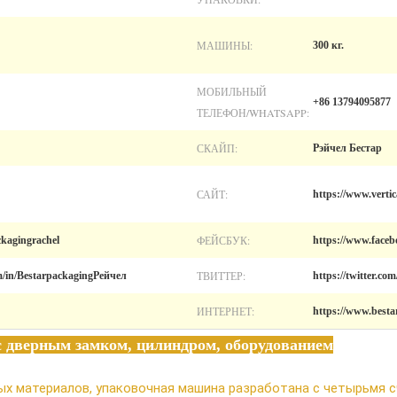
МАШИНЫ:
300 кг.
МОБИЛЬНЫЙ
+86 13794095877
ТЕЛЕФОН/WHATSAPP:
СКАЙП:
Рэйчел Бестар
САЙТ:
https://www.verti
ФЕЙСБУК:
kagingrachel
https://www.faceb
ТВИТТЕР:
m/in/BestarpackagingРейчел
https://twitter.c
ИНТЕРНЕТ:
https://www.best
 дверным замком, цилиндром, оборудованием
ых материалов, упаковочная машина разработана с четырьмя 