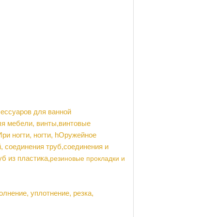
ссуаров для ванной
ля мебели
,
винты,
винтовые
Ири ногти
,
ногти,
h
Оружейное
, соединения труб
,
соединения и
уб из пластика
,
резиновые прокладки и
олнение, уплотнение, резка,