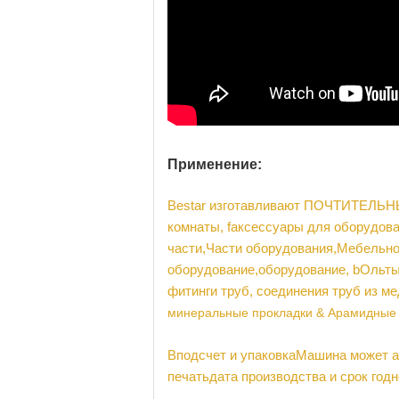
Применение:
Bestar изготавливают ПОЧТИТЕЛЬН
комнаты,
f
аксессуары для оборудов
части
,
Части оборудования
,
Мебельно
оборудование
,
оборудование
,
b
Ольт
фитинги труб, соединения труб из м
минеральные прокладки
& Арамидные 
В
подсчет и упаковка
Машина может а
печать
дата производства и срок год