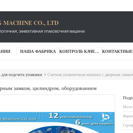
 MACHINE CO., LTD
ЛОГИЧНАЯ, ЭФФЕКТИВНАЯ УПАКОВОЧНАЯ МАШИНА!
АНИИ
НАША ФАБРИКА
КОНТРОЛЬ КАЧЕСТВА
для подсчета упаковки
Счетная упаковочная машина с дверным замко
ерным замком, цилиндром, оборудованием
Подр
Место
Фирме
Серти