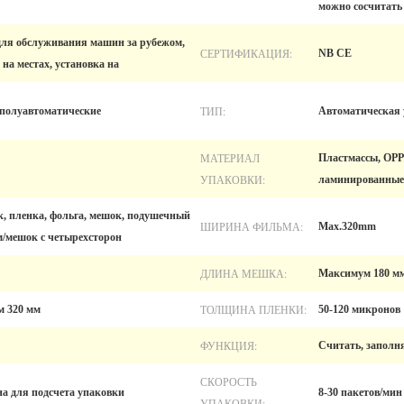
можно сосчитать
для обслуживания машин за рубежом,
СЕРТИФИКАЦИЯ:
NB CE
на местах, установка на
ТИП:
 полуавтоматические
Автоматическая
МАТЕРИАЛ
Пластмассы, OPP
УПАКОВКИ:
ламинированные 
, пленка, фольга, мешок, подушечный
ШИРИНА ФИЛЬМА:
Max.320mm
м/мешок с четырехсторон
ДЛИНА МЕШКА:
Максимум 180 м
ТОЛЩИНА ПЛЕНКИ:
 320 мм
50-120 микронов
ФУНКЦИЯ:
Считать, заполня
СКОРОСТЬ
а для подсчета упаковки
8-30 пакетов/мин
УПАКОВКИ: