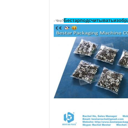
Бестар
подсчитывать
изобр
- Что?