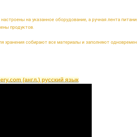
настроены на указанное оборудование, а ручная лента питани
мены продуктов.
ля хранения собирают все материалы и заполняют одновремен
ery.com (англ.) русский язык