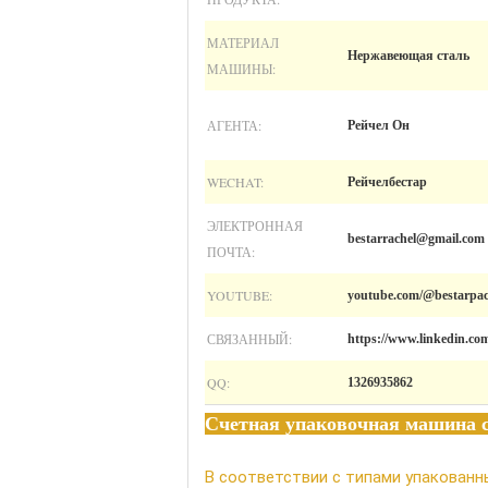
МАТЕРИАЛ
Нержавеющая сталь
МАШИНЫ:
АГЕНТА:
Рейчел Он
WECHAT:
Рейчелбестар
ЭЛЕКТРОННАЯ
bestarrachel@gmail.com
ПОЧТА:
YOUTUBE:
youtube.com/@bestarpac
СВЯЗАННЫЙ:
https://www.linkedin.co
QQ:
1326935862
Счетная упаковочная машина с
В соответствии с типами упакованн