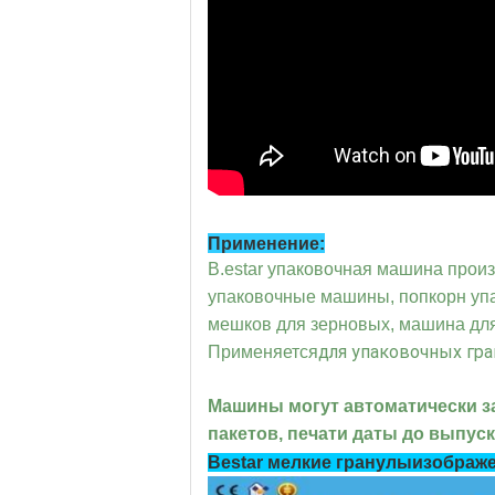
Применение:
В.
estar упаковочная машина прои
упаковочные машины, попкорн у
мешков для зерновых, машина для 
для упаковочных гра
Применяется
Машины могут автоматически з
пакетов, печати даты до выпуск
Bestar мелкие гранулы
изображе