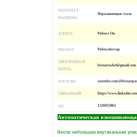
МАТЕРИАЛ
Нержавеющая сталь
МАШИНЫ:
АГЕНТА:
Рейчел Он
WECHAT:
Рейчелбестар
ЭЛЕКТРОННАЯ
bestarrachel@gmail.com
ПОЧТА:
YOUTUBE:
youtube.com/@bestarpac
СВЯЗАННЫЙ:
https://www.linkedin.co
QQ:
1326935862
Автоматическая взвешивающая
Bestar небольшая вертикальная упа