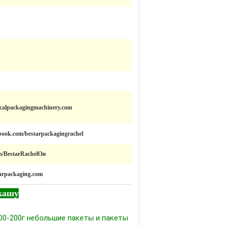
icalpackagingmachinery.com
book.com/bestarpackagingrachel
com/BestarRachelОн
tarpackaging.com
кашу
00-200г небольшие пакеты и пакеты