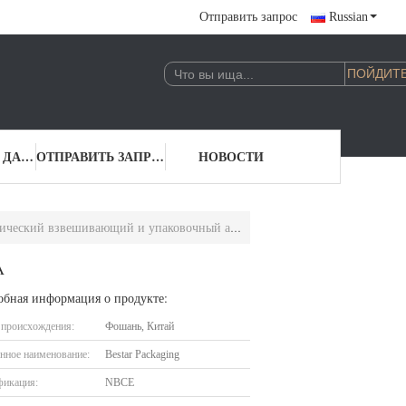
Отправить запрос
Russian
КОНТАКТНЫЕ ДАННЫЕ
ОТПРАВИТЬ ЗАПРОС
НОВОСТИ
й взвешивающий и упаковочный аппарат BSTV-160A
A
обная информация о продукте:
 происхождения:
Фошань, Китай
нное наименование:
Bestar Packaging
фикация:
NBCE