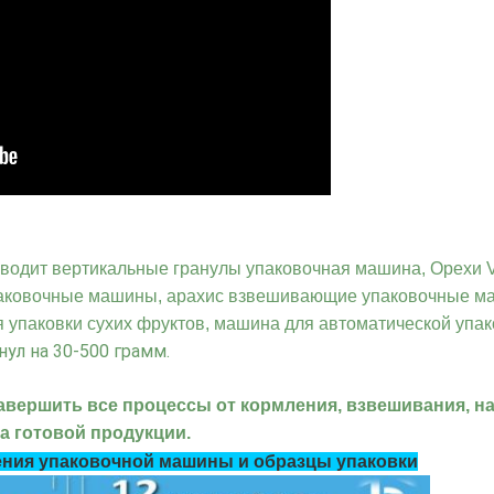
зводит вертикальные гранулы
упаковочная машина,
Орехи 
паковочные машины, арахис взвешивающие упаковочные м
упаковки сухих фруктов, машина для автоматической упако
нул на 30-500 грамм.
авершить все процессы от кормления, взвешивания, н
а готовой продукции.
ния упаковочной машины и образцы упаковки