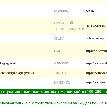
МАШИНЫ:
300 кг.
МОБИЛЬНЫЙ
+86 13794095877
ТЕЛЕФОН/WHATSAPP:
СКАЙП:
Рэйчел Бестар
САЙТ:
https://www.vert
ФЕЙСБУК:
kagingrachel
https://www.face
ТВИТТЕР:
m/in/BestarpackagingРейчел
https://twitter.
ИНТЕРНЕТ:
https://www.bes
 и упаковывающая машина с мешочкой из 100-200 г 
ковочная машина с устройством измерения чашки, для кешью 1