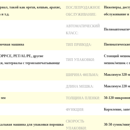
ПОСЛЕПРОДАЖНОЕ
иал, такой как орехи, кешью, арахис,
Инженеры, дост
ОБСЛУЖИВАНИЕ:
и т.д.
обслуживание и 
АВТОМАТИЧЕСКИЙ
Полноавтоматич
КЛАСС:
ТИП ПРИВОДА:
вочная машина
Пневматические
OPP/CE, PET/AL/PE, другие
Стоящий мешок,
ТИП УПАКОВКИ:
и, материалы с термозапечатывающе
мешок/мешок с 
ШИРИНА ФИЛЬМА:
Максимум 320 
ДЛИНА МЕШКА:
Максимум 220 
ТОЛЩИНА ПЛЕНКИ:
 мм
50-120 микроно
ФУНКЦИЯ:
Кормление, зап
СКОРОСТЬ
кальная машина для упаковки порошка
30-50 сумок/мин
УПАКОВКИ: