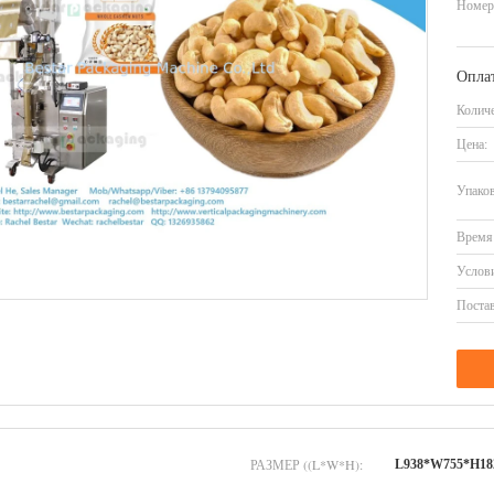
Номер
Оплат
Количе
Цена:
Упаков
Время 
Услови
Постав
РАЗМЕР ((L*W*H):
L938*W755*H18