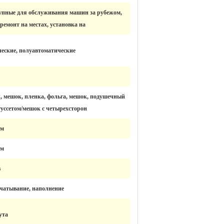
упные для обслуживания машин за рубежом,
ремонт на местах, установка на
еские, полуавтоматические
 мешок, пленка, фольга, мешок, подушечный
гуссетом/мешок с четырехсторон
мм
мм
в
ечатывание, наполнение
ута