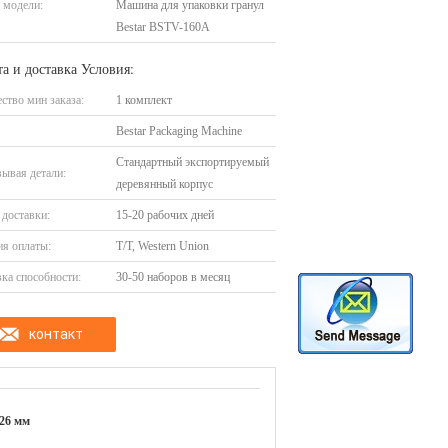
 модели:
Машина для упаковки гранул
Bestar BSTV-160A
а и доставка Условия:
ство мин заказа:
1 комплект
Bestar Packaging Machine
Стандартный экспортируемый
ывая детали:
деревянный корпус
доставки:
15-20 рабочих дней
я оплаты:
T/T, Western Union
ка способности:
30-50 наборов в месяц
контакт
26 мм