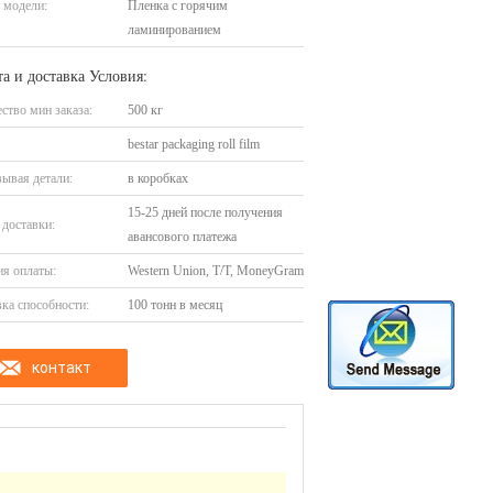
 модели:
Пленка с горячим
ламинированием
а и доставка Условия:
ство мин заказа:
500 кг
bestar packaging roll film
ывая детали:
в коробках
15-25 дней после получения
доставки:
авансового платежа
я оплаты:
Western Union, T/T, MoneyGram
ка способности:
100 тонн в месяц
контакт