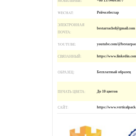
МОБИЛЬНЫЕ:
+86 13794095877
WECHAT:
Рейчелбестар
ЭЛЕКТРОННАЯ
bestarrachel@gmail.com
ПОЧТА:
YOUTUBE:
youtube.com/@bestarpac
СВЯЗАННЫЙ:
https://www.linkedin.co
ОБРАЗЕЦ:
Бесплатный образец
ПЕЧАТЬ ЦВЕТА:
До 10 цветов
САЙТ:
https://www.verticalpac