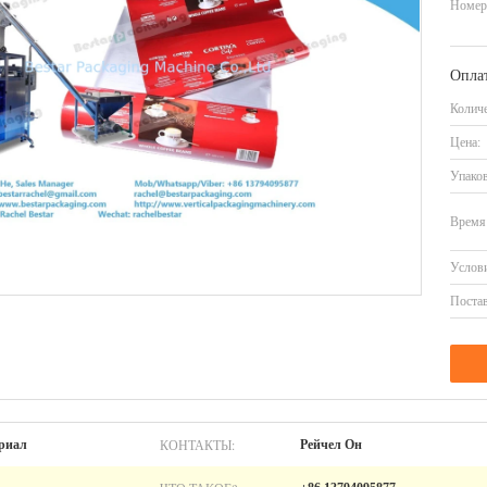
Номер
Оплат
Количе
Цена:
Упаков
Время 
Услови
Постав
КОНТАКТЫ:
риал
Рейчел Он