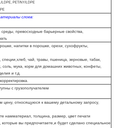
L/LDPE, PET/NY/LDPE
DPE
атериалы слоев:
среды, превосходные барьерные свойства,
чать
рошке, напитки в порошке, орехи, сухофрукты,
, специи,
хлеб, чай, травы, пшеница, зерновые, табак,
 соль, мука, корм для домашних животных, конфеты,
елия и т.д.
корректировка.
тупны с грузополучателем
м цену, относящуюся к вашему детальному запросу,
те нам
материал, толщина, размер, цвет печати
, которые вы предпочитаете,
и будет сделано специальное