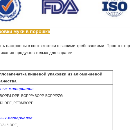
ковки муки в порошке
ыть настроены в соответствии с вашими требованиями. Просто отпр
писания продуктов только для справки.
плозапечатка пищевой упаковки из алюминиевой
качества
нных материалов
BOPP/LDPE, BOPP/MBOPP, BOPP/PZG
ET/LDPE, PET/MBOPP
ных материалов:
/AL/LDPE,