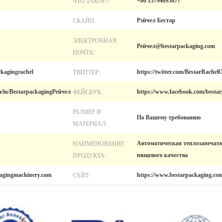
ЧТО ТАКОЕ?:
+86 13794095877
СКАЙП:
Рэйчел Бестар
ЭЛЕКТРОННАЯ
Рейчел@bestarpackaging.com
ПОЧТА:
ТВИТТЕР:
kagingrachel
https://twitter.com/BestarRachel
ФЕЙСБУК:
m/in/BestarpackagingРейчел
https://www.facebook.com/bestar
РАЗМЕР И
По Вашему требованию
МАТЕРИАЛ:
НАИМЕНОВАНИЕ
Автоматическая теплозапечат
ПРОДУКТА:
пищевого качества
САЙТ:
kagingmachinery.com
https://www.bestarpackaging.co