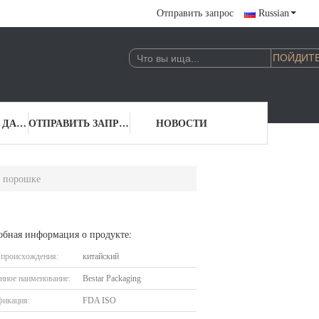
Отправить запрос
Russian
КОНТАКТНЫЕ ДАННЫЕ
ОТПРАВИТЬ ЗАПРОС
НОВОСТИ
в порошке
обная информация о продукте:
 происхождения:
китайский
нное наименование:
Bestar Packaging
фикация:
FDA ISO