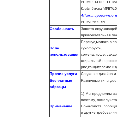
PET/MPET/LDPE, PET/A
Крафт-бумага /MPET/L
4Ламинированные м
PET/AL/NY/LDPE
Особенность
Защита окружающей 
привлекательная пе
Перекус
,
молоко в по
Поле
сухофрукты,
использования
семена, кофе, сахар
стиральный порошок,
рис,
кондитерские изд
Прочие услуги
Создание дизайна и 
Бесплатные
Различные типы дос
образцы
1) Мы предложим ва
поэтому, пожалуйста
Примечание
Пожалуйста, сообщи
и другие требования