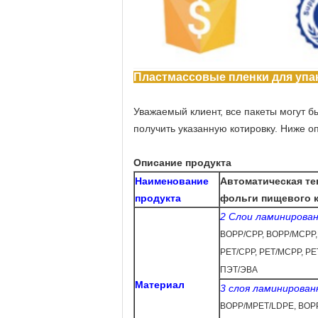
Пластмассовые пленки для упа
Уважаемый клиент, все пакеты могут б
получить указанную котировку. Ниже о
Описание продукта
Наименование
Автоматическая те
продукта
фольги пищевого 
2 Слои ламинирова
BOPP/CPP, BOPP/MCPP
,
PET/CPP, PET/MCPP, P
ПЭТ/ЭВА
Материал
3 слоя ламинирован
BOPP/MPET/LDPE, BOPP