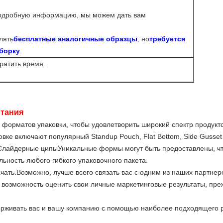
подробную информацию, мы можем дать вам
лять
бесплатные аналогичные образцы
, но
требуется
ыборку
.
ратить время.
итания
 форматов упаковки, чтобы удовлетворить широкий спектр продукт
ке включают популярный Standup Pouch, Flat Bottom, Side Gusset Ba
.Слайдерные ципыУникальные формы могут быть предоставлены, ч
льность любого гибкого упаковочного пакета.
чать.Возможно, лучше всего связать вас с одним из наших партнеро
м возможность оценить свои личные маркетинговые результаты, пре
держивать вас и вашу компанию с помощью наиболее подходящего 