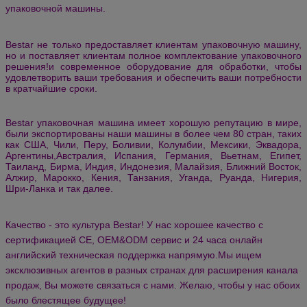
упаковочной машины.
Bestar не только предоставляет клиентам упаковочную машину,
но и поставляет клиентам полное комплектование упаковочного
решения!и современное оборудование для обработки, чтобы
удовлетворить ваши требования и обеспечить ваши потребности
в кратчайшие сроки.
Bestar упаковочная машина имеет хорошую репутацию в мире,
были экспортированы наши машины в более чем 80 стран, таких
как США, Чили, Перу, Боливии, Колумбии, Мексики, Эквадора,
Аргентины,Австралия, Испания, Германия, Вьетнам, Египет,
Таиланд, Бирма, Индия, Индонезия, Малайзия, Ближний Восток,
Алжир, Марокко, Кения, Танзания, Уганда, Руанда, Нигерия,
Шри-Ланка и так далее.
Качество - это культура Bestar! У нас хорошее качество с
сертификацией CE, OEM&ODM сервис и 24 часа онлайн
английский техническая поддержка напрямую.Мы ищем
эксклюзивных агентов в разных странах для расширения канала
продаж,
Вы можете связаться с нами.
Желаю, чтобы у нас обоих
было блестящее будущее!