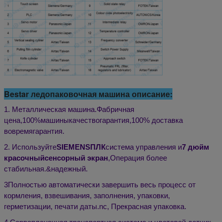
Bestar ледопаковочная машина описание:
1. Металлическая машина.
Фабричная
цена,
100%
машины
качество
гарантия,
100% доставка
вовремя
гарантия
.
2. Используйте
SIEMENS
ПЛК
система управления и
7
дюйм
красочный
сенсорный экран
,
Операция более
стабильная.
&
надежный
.
3Полностью автоматически завершить весь процесс от
кормления, взвешивания, заполнения, упаковки,
герметизации, печати даты.
n
c,
Прекрасная упаковка.