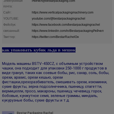
Электронная
Рейчел@bestarpackaging.com
почта:
Сайт:
https://www.verticalpackagingmachinery.com
YOUTUBE:
youtube.com/@bestarpackagingrachel
Фейсбук:
https://www.facebook.com/bestarpackagingrachel
связанный:
https://www.linkedin.com/in/BestarpackagingРейчел
Твиттер:
https://twitter.com/BestarRachelОн
как упаковать кубик льда в мешок
Модель машины BSTV-450CZ, с объемным устройством
чашки, она подходит для упаковки 250-1000 г продуктов в
виде гранул, таких как соевые бобы, рис, сахар, соль, бобы,
орехи, арахис, орехи кешью, орехи
фисташки,орехоразбиватель, смешивать орехи, изюминки,
сухие фрукты, зерна подсолнечника, пшеницу, спагетти,
вермицелли, просо, макароны, пшеницу, чечевицу, горох,
бобовые, кунжутное семя, зеленые граммы, миндаль,
кукурузные бобы, сухие фрукты и т.д.