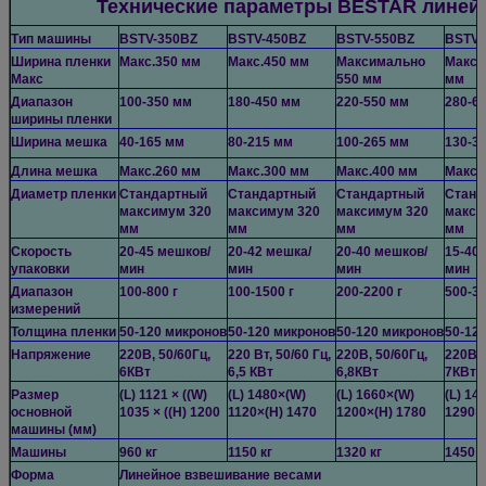
Технические параметры BESTAR линейн
Тип машины
BSTV-350BZ
BSTV-450BZ
BSTV-550BZ
BSTV-
Ширина пленки
Макс.350 мм
Макс.450 мм
Максимально
Макси
Макс
550 мм
мм
Диапазон
100-350 мм
180-450 мм
220-550 мм
280-6
ширины пленки
Ширина мешка
40-165 мм
80-215 мм
100-265 мм
130-3
Длина мешка
Макс.260 мм
Макс.300 мм
Макс.400 мм
Макс.
Диаметр пленки
Стандартный
Стандартный
Стандартный
Станд
максимум 320
максимум 320
максимум 320
макси
мм
мм
мм
мм
Скорость
20-45 мешков/
20-42 мешка/
20-40 мешков/
15-40
упаковки
мин
мин
мин
мин
Диапазон
100-800 г
100-1500 г
200-2200 г
500-30
измерений
Толщина пленки
50-120 микронов
50-120 микронов
50-120 микронов
50-12
Напряжение
220В, 50/60Гц,
220 Вт, 50/60 Гц,
220В, 50/60Гц,
220В, 
6КВт
6,5 КВт
6,8КВт
7КВт
Размер
(L) 1121 × ((W)
(L) 1480×(W)
(L) 1660×(W)
(L) 14
основной
1035 × ((H) 1200
1120×(H) 1470
1200×(H) 1780
1290×
машины (мм)
Машины
960 кг
1150 кг
1320 кг
1450 к
Форма
Линейное взвешивание весами