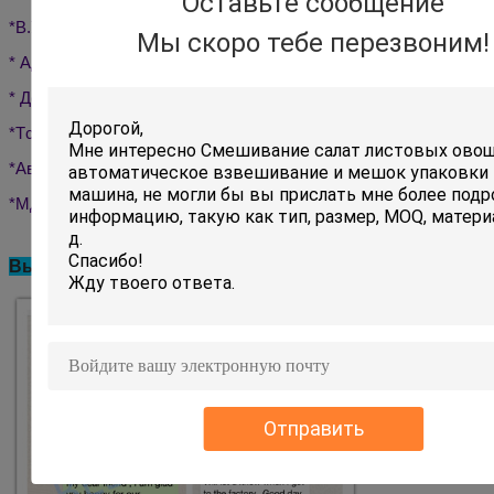
Оставьте сообщение
*
В.
Устройство сцепления
Мы скоро тебе перезвоним!
* А
Движение
сумка
бывший
* Дополнительные винты
*
T
столик с урной
*
Автоматический
Проверьте Вейгера
*
М
Детекторная машина
Высокая оценка клиентов Bestar:
Отправить