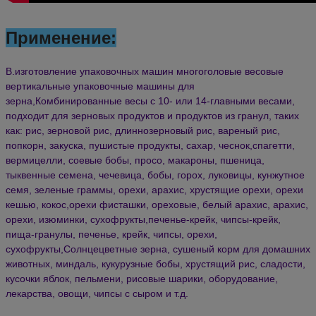
Применение:
В.
изготовление упаковочных машин многоголовые весовые
вертикальные упаковочные машины для
зерна,
Комбинированные весы с 10- или 14-главными весами
,
подходит для зерновых продуктов и продуктов из гранул, таких
как: рис, зерновой рис, длиннозерновый рис, вареный рис,
попкорн, закуска, пушистые продукты, сахар, чеснок,
спагетти,
вермицелли, соевые бобы, просо, макароны, пшеница,
тыквенные семена, чечевица, бобы, горох, луковицы, кунжутное
семя, зеленые граммы, орехи, арахис, хрустящие орехи, орехи
кешью, кокос,орехи фисташки, ореховые, белый арахис, арахис,
орехи, изюминки, сухофрукты,
печенье-крейк, чипсы-крейк,
пища-гранулы, печенье, крейк, чипсы, орехи,
сухофрукты,
Солнцецветные зерна, сушеный корм для домашних
животных, миндаль, кукурузные бобы, хрустящий рис, сладости,
кусочки яблок, пельмени, рисовые шарики, оборудование,
лекарства, овощи, чипсы с сыром и т.д.