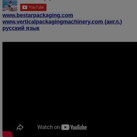
www.bestarpackaging.com
www.verticalpackagingmachinery.com (англ.)
русский язык