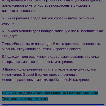
4
.
Сервопленочная транспортная система и цветовой датчик,
позиционирование
точность
, высокоточные цифровые
датчики взвешивания.
5
.
Тихая рабочая среда, низкий уровень шума, экономия
энергии.
6
.
Каждая машина дает полную запасную часть бесплатно
как
стандарт
.
7
.
Английский язык
и ваши
родной язык
дисплей с сенсорным
экраном, интуитивно понятная и простая работа
.
8
.
Подходит для различных видов
Ламинированные пленки,
которые сжимаются на горячем материале.
9
.
Диверсифицированный стиль упаковки,
подушка
Задняя
уплотнение, Gusset Bag, четырех уплотнения
мешок
,
неразрывные мешки, пробивание
,
И так далее.
BESTAR ледопаковочная машина Главная машина
Технические параметры