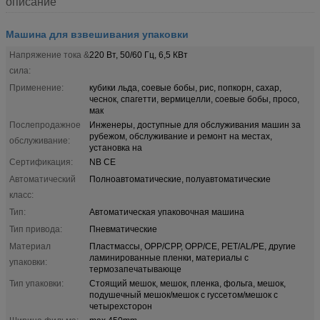
описание
Машина для взвешивания упаковки
Напряжение тока &
220 Вт, 50/60 Гц, 6,5 КВт
сила:
Применение:
кубики льда, соевые бобы, рис, попкорн, сахар,
чеснок, спагетти, вермицелли, соевые бобы, просо,
мак
Послепродажное
Инженеры, доступные для обслуживания машин за
рубежом, обслуживание и ремонт на местах,
обслуживание:
установка на
Сертификация:
NB CE
Автоматический
Полноавтоматические, полуавтоматические
класс:
Тип:
Автоматическая упаковочная машина
Тип привода:
Пневматические
Материал
Пластмассы, OPP/CPP, OPP/CE, PET/AL/PE, другие
ламинированные пленки, материалы с
упаковки:
термозапечатывающе
Тип упаковки:
Стоящий мешок, мешок, пленка, фольга, мешок,
подушечный мешок/мешок с гуссетом/мешок с
четырехсторон