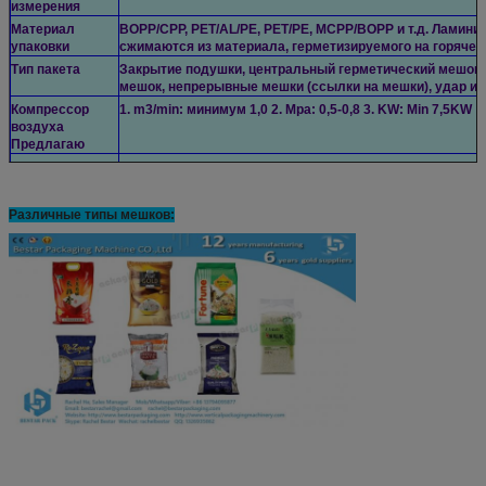
измерения
Материал
BOPP/CPP, PET/AL/PE, PET/PE, MCPP/BOPP и т.д. Ламини
упаковки
сжимаются из материала, герметизируемого на горячем
Тип пакета
Закрытие подушки, центральный герметический мешок, 
мешок, непрерывные мешки (ссылки на мешки), удар и т.
Компрессор
1. m3/min: минимум 1,0 2. Mpa: 0,5-0,8 3. KW: Min 7,5KW
воздуха
Предлагаю
Примечание
1Машинное напряжение 220 В, однофазное, можно настр
т.д.
2Указанные выше размеры являются средними для осн
Различные типы мешков: