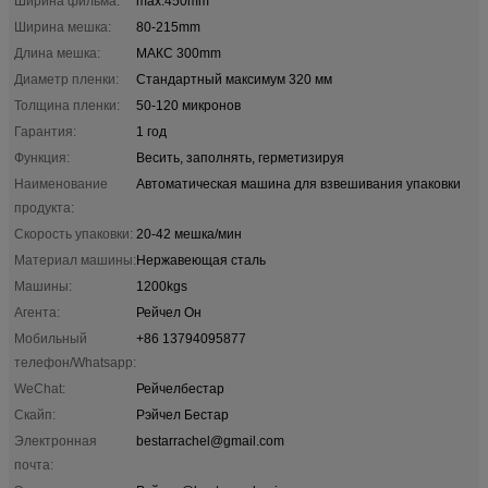
Ширина фильма:
max.450mm
Ширина мешка:
80-215mm
Длина мешка:
МАКС 300mm
Диаметр пленки:
Стандартный максимум 320 мм
Толщина пленки:
50-120 микронов
Гарантия:
1 год
Функция:
Весить, заполнять, герметизируя
Наименование
Автоматическая машина для взвешивания упаковки
продукта:
Скорость упаковки:
20-42 мешка/мин
Материал машины:
Нержавеющая сталь
Машины:
1200kgs
Агента:
Рейчел Он
Мобильный
+86 13794095877
телефон/Whatsapp:
WeChat:
Рейчелбестар
Скайп:
Рэйчел Бестар
Электронная
bestarrachel@gmail.com
почта: