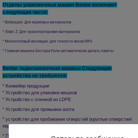
Отделы упаковочных машин Bestar включают
следующие части:
* Вибрация:
Для кормовых материалов
* Лифт Z:
Для транспортировки материалов
* Многоголовый весовщик: для точности весов 99%
*
Главная машина Бестара:
F
или автоматически делать пакеты
Bestar ледопаковочная машина Следующие
устройства не требуются:
* Конвейер продукции
* Устройство для упаковки мешков
* Устройство с пленкой из LDPE
* Устройство для промывки азота
* устройство для пробивания отверстий (круглые отверстия/
евро отверстия)
* Пневматический удерживающий элемент