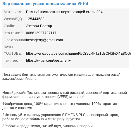
Вертикальная упаковочная машина VFFS
Материал:
Полный комплект из нержавеющей стали 304
Wechat/QQ:
125444682
Скайп:
Джерри-Бестар
Что такое?:
008613927737117
Электронная
bestarjerry@gmail.com
почта:
YOUTUBE:
https://www.youtube.com/channel/UCrSLRFTZTJBQNSFjX4E8QU
Твиттер:
https://twitter.com/bestarjerry
Поставщик Вертикальная автоматическая машина для упаковки риса/
закусок/семен/зерна
Новый дизайн Технически продвинутый рисовый, зерновый вертикальный
форм заполнения и уплотнения (VFFS) машина!
1Фабричная цена, 100% гарантия качества машины, 100% гарантия
доставки вовремя.
2Используйте систему управления SIEMENS PLC и сенсорный экран,
работа более стабильна и легко регулируется.
3Рабочая среда тихая, низкий шум, экономия энергии.