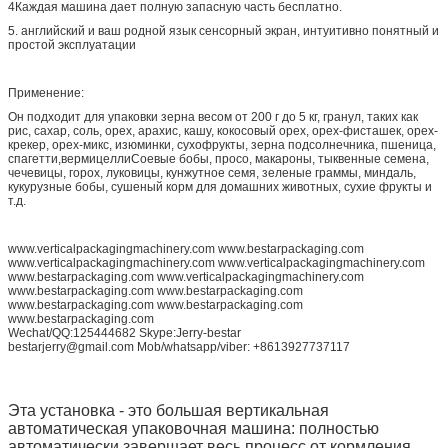
4Каждая машина дает полную запасную часть бесплатно.
5. английский и ваш родной язык сенсорный экран, интуитивно понятный и
простой эксплуатации
Применение:
Он подходит для упаковки зерна весом от 200 г до 5 кг, гранул, таких как
рис, сахар, соль, орех, арахис, кашу, кокосовый орех, орех-фисташек, орех-
крекер, орех-микс, изюминки, сухофрукты, зерна подсолнечника, пшеница,
спагетти,вермицеллиСоевые бобы, просо, макароны, тыквенные семена,
чечевицы, горох, луковицы, кунжутное семя, зеленые граммы, миндаль,
кукурузные бобы, сушеный корм для домашних животных, сухие фрукты и
т.д.
www.verticalpackagingmachinery.com www.bestarpackaging.com
www.verticalpackagingmachinery.com www.verticalpackagingmachinery.com
www.bestarpackaging.com www.verticalpackagingmachinery.com
www.bestarpackaging.com www.bestarpackaging.com
www.bestarpackaging.com www.bestarpackaging.com
www.bestarpackaging.com
Wechat/QQ:125444682 Skype:Jerry-bestar
bestarjerry@gmail.com Mob/whatsapp/viber: +8613927737117
Эта установка - это большая вертикальная
автоматическая упаковочная машина: полностью
автоматически завершает весь процесс от кормления,