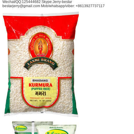
Wechat/QQ:125444682 Skype:Jerry-bestar
bestarjerry@gmail.com Mob/whatsapp/viber: +8613927737117