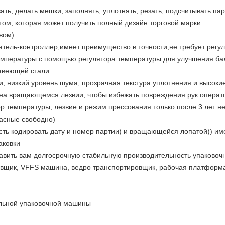
ть, делать мешки, заполнять, уплотнять, резать, подсчитывать пар
етом, которая может получить полный дизайн торговой марки
вом).
атель-контроллер,имеет преимущество в точности,не требует регу
емпературы с помощью регулятора температуры для улучшения ба
авеющей стали
и, низкий уровень шума, прозрачная текстура уплотнения и высоки
 на вращающемся лезвии, чтобы избежать повреждения рук операт
 температуры, лезвие и режим прессования только после 3 лет н
пасные свободно)
ть кодировать дату и номер партии) и вращающейся лопатой)) им
аковки
авить вам долгосрочную стабильную производительность упаковоч
вщик, VFFS машина, ведро транспортировщик, рабочая платформа,
альной упаковочной машины