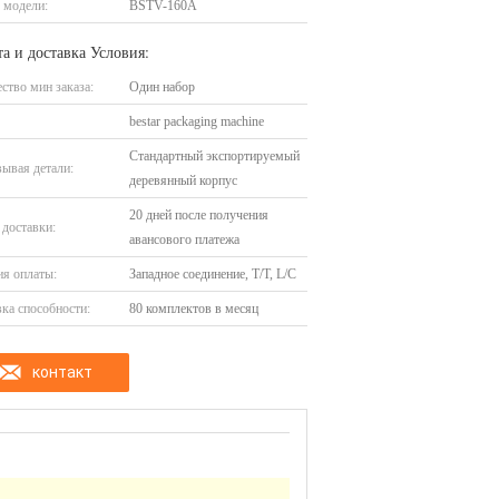
 модели:
BSTV-160A
а и доставка Условия:
ство мин заказа:
Один набор
bestar packaging machine
Стандартный экспортируемый
ывая детали:
деревянный корпус
20 дней после получения
доставки:
авансового платежа
я оплаты:
Западное соединение, T/T, L/C
ка способности:
80 комплектов в месяц
контакт