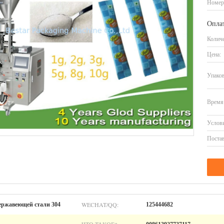
Номер
Оплат
Количе
Цена:
Упаков
Время 
Услови
Постав
WECHAT/QQ:
ержавеющей стали 304
125444682