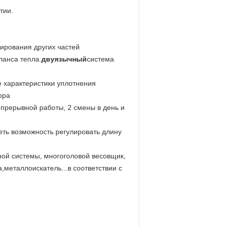
тии.
лирования других частей
ланса тепла.
двуязычный
система
е характеристики уплотнения
ора
епрерывной работы, 2 смены в день и
еть возможность регулировать длину
ной системы, многоголовой весовщик,
металлоискатель...в соответствии с