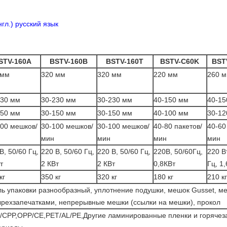
гл.) русский язык
STV-160A
BSTV-160B
BSTV-160T
BSTV-C60K
BST
 мм
320 мм
320 мм
220 мм
260 
230 мм
30-230 мм
30-230 мм
40-150 мм
40-15
150 мм
30-150 мм
30-150 мм
40-100 мм
30-12
00 мешков/
30-100 мешков/
30-100 мешков/
40-80 пакетов/
40-60
мин
мин
мин
мин
В, 50/60 Гц,
220 В, 50/60 Гц,
220 В, 50/60 Гц,
220В, 50/60Гц,
220 Вт
т
2 КВт
2 КВт
0,8КВт
Гц, 1,
кг
350 кг
320 кг
180 кг
210 кг
ь упаковки разнообразный, уплотнение подушки, мешок Gusset, м
рехзапечатками, непрерывные мешки (ссылки на мешки), прокол
/CPP,OPP/CE,PET/AL/PE,Другие ламинированные пленки и горяче