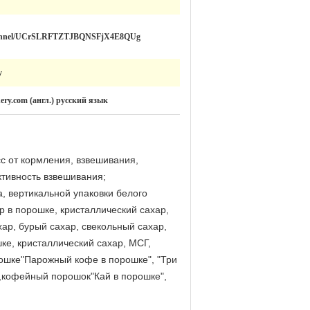
channel/UCrSLRFTZTJBQNSFjX4E8QUg
y
ery.com (англ.) русский язык
с от кормления, взвешивания,
ктивность взвешивания;
, вертикальной упаковки белого
р в порошке, кристаллический сахар,
ар, бурый сахар, свекольный сахар,
ке, кристаллический сахар, МСГ,
ошке"Парожный кофе в порошке", "Три
",кофейный порошок"Кай в порошке",