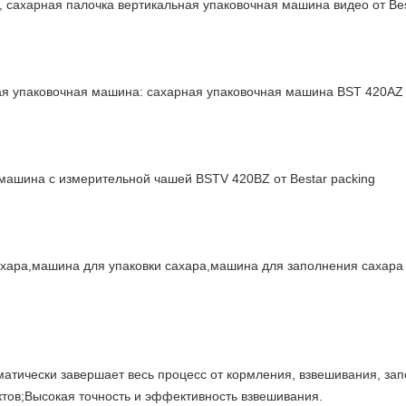
, сахарная палочка вертикальная упаковочная машина видео от B
я упаковочная машина: сахарная упаковочная машина BST 420AZ с
машина с измерительной чашей BSTV 420BZ от Bestar packing
хара,машина для упаковки сахара,машина для заполнения сахара 
атически завершает весь процесс от кормления, взвешивания, зап
ктов;Высокая точность и эффективность взвешивания.