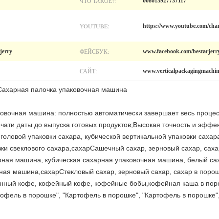
ЧТО ТАКОЕ?:
008613927737117
YOUTUBE:
https://www.youtube.com/
ФЕЙСБУК:
rjerry
www.facebook.com/bestarjerr
САЙТ:
www.verticalpackagingmachin
 Сахарная палочка упаковочная машина
ковочная машина: полностью автоматически завершает весь процес
ечати даты до выпуска готовых продуктов;Высокая точность и эффе
оловой упаковки сахара, кубической вертикальной упаковки сахара
овки свеклового сахара,сахарСашечный сахар, зерновый сахар, саха
рная машина, кубическая сахарная упаковочная машина, белый сах
ная машина,сахарСтекловый сахар, зерновый сахар, сахар в порош
енный кофе, кофейный кофе, кофейные бобы,кофейная каша в пор
тофель в порошке", "Картофель в порошке", "Картофель в порошке