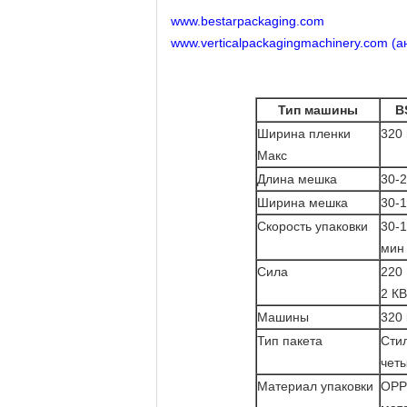
www.bestarpackaging.com
www.verticalpackagingmachinery.com (ан
Тип машины
B
Ширина пленки
320
Макс
Длина мешка
30-
Ширина мешка
30-
Скорость упаковки
30-1
мин
Сила
220 
2 КВ
Машины
320 
Тип пакета
Стил
четы
Материал упаковки
OPP