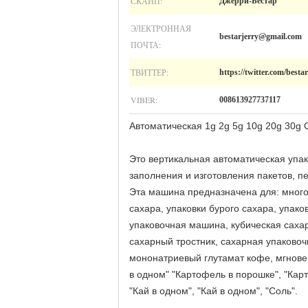
СКАЙП:
Джерри-Бестар
ЭЛЕКТРОННАЯ
bestarjerry@gmail.com
ПОЧТА:
ТВИТТЕР:
https://twitter.com/besta
VIBER:
008613927737117
Автоматическая 1g 2g 5g 10g 20g 30g
Это вертикальная автоматическая упа
заполнения и изготовления пакетов, п
Эта машина предназначена для: многог
сахара, упаковки бурого сахара, упак
упаковочная машина, кубическая саха
сахарный тростник, сахарная упаковоч
мононатриевый глутамат кофе, мгнов
в одном" "Картофель в порошке", "Кар
"Кай в одном", "Кай в одном", "Соль".