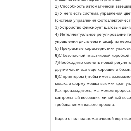
1) Способность автоматически взвешива
2) У него есть система управления цв
(система управления фотоэлектричест
3) Устройство фиксирует шаговый двиг
4) Интеллектуальное регулирование т
управления дисплеем и шкаф из нерж
5) Прекрасные характеристики упаковк
6)
С безопасной пластиковой коробкой
7)
Необходимо сменить новый регулятор
другие части все еще хорошие и безо
8)
С принтером (чтобы иметь возможнос
мешка и форму мешка выемки края уп
Как производитель, мы можем предост
контрольный весовщик, линейный весо
требованиями вашего проекта.
Видео с полноавтоматической вертик