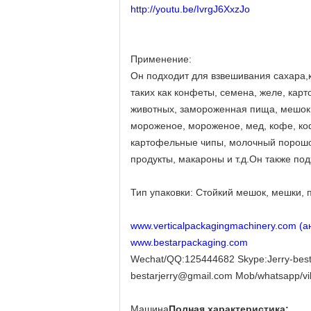
http://youtu.be/IvrgJ6XxzJo
Применение:
Он подходит для взвешивания сахара,
таких как конфеты, семена, желе, кар
животных, замороженная пища, мешок, 
мороженое, мороженое, мед, кофе, коф
картофельные чипы, молочный порошок
продукты, макароны и т.д.Он также по
Тип упаковки: Стойкий мешок, мешки, 
www.verticalpackagingmachinery.com (ан
www.bestarpackaging.com
Wechat/QQ:125444682 Skype:Jerry-best
bestarjerry@gmail.com Mob/whatsapp/v
Машина
Полная характеристика: