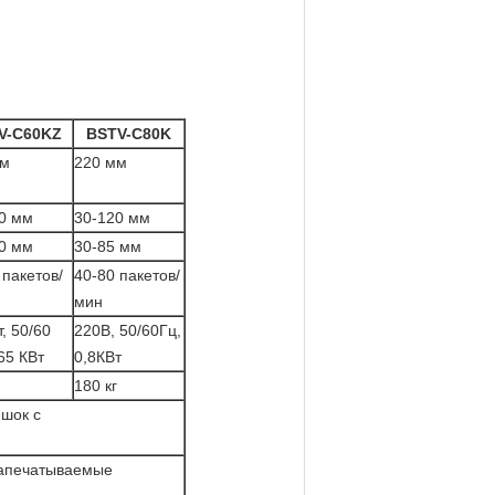
V-C60KZ
BSTV-C80K
мм
220 мм
0 мм
30-120 мм
0 мм
30-85 мм
 пакетов/
40-80 пакетов/
мин
, 50/60
220В, 50/60Гц,
65 КВт
0,8КВт
180 кг
ешок с
запечатываемые