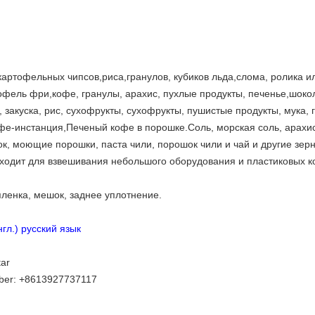
картофельных чипсов,риса,гранулов, кубиков льда,слома, ролика 
тофель фри,кофе, гранулы, арахис, пухлые продукты, печенье,шоко
закуска, рис, сухофрукты, сухофрукты, пушистые продукты, мука, 
е-инстанция,Печеный кофе в порошке.Соль, морская соль, арахис,
, моющие порошки, паста чили, порошок чили и чай и другие зер
дходит для взвешивания небольшого оборудования и пластиковых к
пленка, мешок, заднее уплотнение.
гл.) русский язык
ar
iber: +8613927737117