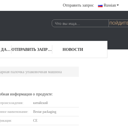
Отправить запрос
Russian
КОНТАКТНЫЕ ДАННЫЕ
ОТПРАВИТЬ ЗАПРОС
НОВОСТИ
харная палочка упаковочная машина
обная информация о продукте:
 происхождения:
китайский
нное наименование:
Bestar packaging
фикация:
CE