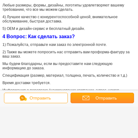
Любые размеры, формы, дизайны, логотипы удовлетворяют вашему
требованию, что все мы можем сделать.
4) Лучшее качество с конкурентоспособной ценой, внимательное
обслуживание, быстрая доставка.
5) OEM и дизайн-сервис и бесплатный дизайн.
4 Вопрос: Как сделать заказ?
1) Пожалуйста, отправьте нам заказ по электронной почте.
2) Также вы можете попросить нас отправить вам проформа-фактуру за
ваш заказ.
Мы будем благодарны, если вы предоставите нам следующую
информацию до заказа.
Спецификация (размер, материал, толщина, печать, количество и т.д.)
Время доставки требуется.
Информация о перевозке (наименование компании, адрес, номер
телефона, контактное лицо и т.д.)
Отправить
Отправить
5 Образец
сообщение
запрос
Сбор за образец: возвращается, когда количество соответствует нашему
MOQ
Время получения образцов: 3-5 дней
Отправка образца:экспресс
6 Регулярное упаковка