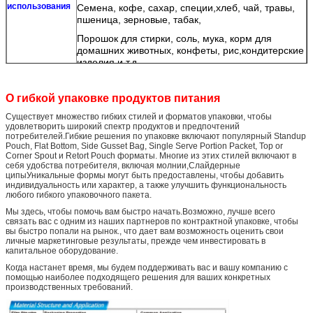
использования
Семена, кофе, сахар, специи,
хлеб, чай, травы,
пшеница, зерновые, табак,
Порошок для стирки, соль, мука, корм для
домашних животных, конфеты, рис,
кондитерские
изделия и т.д.
Создание дизайна и корректировка.
Прочие услуги
О гибкой упаковке продуктов питания
Различные типы доступны с грузополучателем
Бесплатные
образцы
Существует множество гибких стилей и форматов упаковки, чтобы
1) Мы предложим вам цену, относящуюся к
удовлетворить широкий спектр продуктов и предпочтений
потребителей.Гибкие решения по упаковке включают популярный Standup
вашему запросу деталей, поэтому, пожалуйста
Pouch, Flat Bottom, Side Gusset Bag, Single Serve Portion Packet, Top or
Corner Spout и Retort Pouch форматы. Многие из этих стилей включают в
Пожалуйста, сообщите нам
Материал, толщина,
Примечание
себя удобства потребителя, включая молнии,Слайдерные
размер, цвет печати
ципыУникальные формы могут быть предоставлены, чтобы добавить
индивидуальность или характер, а также улучшить функциональность
и другие требования, которые вы
любого гибкого упаковочного пакета.
предпочитаете,
и будет сделано специальное
предложение.
Мы здесь, чтобы помочь вам быстро начать.Возможно, лучше всего
связать вас с одним из наших партнеров по контрактной упаковке, чтобы
Если вы не знаете подробную информацию, мы
вы быстро попали на рынок., что дает вам возможность оценить свои
личные маркетинговые результаты, прежде чем инвестировать в
можем дать вам наши
предложения.
капитальное оборудование.
2)Мы можем поставлять
бесплатные
Когда настанет время, мы будем поддерживать вас и вашу компанию с
аналогичные образцы
, но
требуется точная
помощью наиболее подходящего решения для ваших конкретных
плата за выборку
.
производственных требований.
Мы постараемся сократить время.
Время