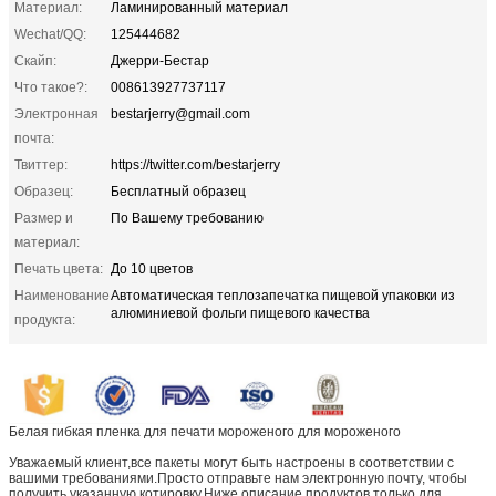
Материал:
Ламинированный материал
Wechat/QQ:
125444682
Скайп:
Джерри-Бестар
Что такое?:
008613927737117
Электронная
bestarjerry@gmail.com
почта:
Твиттер:
https://twitter.com/bestarjerry
Образец:
Бесплатный образец
Размер и
По Вашему требованию
материал:
Печать цвета:
До 10 цветов
Наименование
Автоматическая теплозапечатка пищевой упаковки из
алюминиевой фольги пищевого качества
продукта:
Белая гибкая пленка для печати мороженого для мороженого
Уважаемый клиент,все пакеты могут быть настроены в соответствии с
вашими требованиями.Просто отправьте нам электронную почту, чтобы
получить указанную котировку.Ниже описание продуктов только для