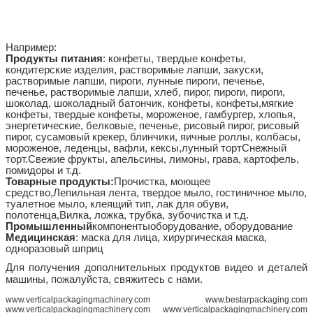
Например:
Продукты питания
: конфеты, твердые конфеты,
кондитерские изделия, растворимые лапши, закуски,
растворимые лапши, пироги, лунные пироги, печенье,
печенье, растворимые лапши, хлеб, пирог, пироги, пироги,
шоколад, шоколадный батончик, конфеты, конфеты,мягкие
конфеты, твердые конфеты, мороженое, гамбургер, хлопья,
энергетические, белковые, печенье, рисовый пирог, рисовый
пирог, сусамовый крекер, блинчики, яичные роллы, колбасы,
мороженое, леденцы, вафли, кексы,лунный тортСнежный
торт.
Свежие фрукты, апельсины, лимоны, грава, картофель,
помидоры и т.д.
Товарные продукты:
Прочистка, моющее
средство,
Лепильная лента, твердое мыло, гостиничное мыло,
туалетное мыло, клеящий тип, лак для обуви,
полотенца,
Вилка, ложка, трубка, зубочистка и т.д.
Промышленный
компоненты
оборудование, оборудование
Медицинская
: маска для лица, хирургическая маска,
одноразовый шприц
Для получения дополнительных продуктов видео и деталей
машины, пожалуйста, свяжитесь с нами.
www.verticalpackagingmachinery.com www.bestarpackaging.com
www.verticalpackagingmachinery.com www.verticalpackagingmachinery.com