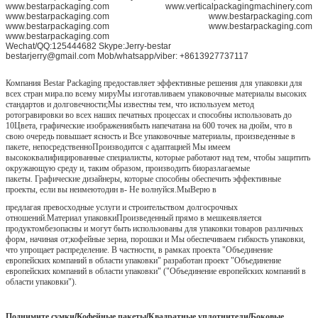
www.bestarpackaging.com www.verticalpackagingmachinery.com
www.bestarpackaging.com www.bestarpackaging.com
www.bestarpackaging.com www.bestarpackaging.com
www.bestarpackaging.com
Wechat/QQ:125444682 Skype:Jerry-bestar
bestarjerry@gmail.com Mob/whatsapp/viber: +8613927737117
Компания Bestar Packaging предоставляет эффективные решения для упаковки для
всех стран мира.
по всему миру
Мы изготавливаем упаковочные материалы высоких
стандартов и долговечности;
Мы известны тем, что используем метод
ротогравировки во всех наших печатных процессах и способны использовать
до
10
Цвета, графические изображения
быть напечатана на 600 точек на дюйм, что в
свою очередь повышает ясность и
Все упаковочные материалы, произведенные в
пакете, непосредственно
Производится с адаптацией
Мы имеем
высококвалифицированные специалисты, которые работают над тем, чтобы защитить
окружающую среду и, таким образом, производить биоразлагаемые
пакеты.
Графические дизайнеры, которые способны обеспечить эффективные
проекты, если вы не
имеют
один в
- Не волнуйся.
Мы
Верю в
предлагая превосходные услуги и строительством долгосрочных
отношений.
Материал упаковки
Произведенный прямо в мешке
является
продуктом
безопасны и могут быть использованы для упаковки товаров различных
форм, начиная от;
кофейные зерна, порошки и
Мы обеспечиваем гибкость упаковки,
что упрощает распределение.
В частности, в рамках проекта "Объединение
европейских компаний в области упаковки" разработан проект "Объединение
европейских компаний в области упаковки" ("Объединение европейских компаний в
области упаковки").
Поднимите сумки
/
Кофейные пакеты
/
Квадратные уплотнители
/
Боковые