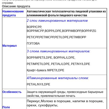
справки.
Описание продукта
Наименование
Автоматическая теплозапечатка пищевой упаковки из
продукта
алюминиевой фольги пищевого качества
2 слои ламинированных материалов
BOPP/CPP,
BOPP/MCPP
,
BOPP/LDPE,BOPP/MBOPP,BOPP/PZG
PET/CPP,PET/MCPP,PET/LDPE,PET/MBOPP
ПЭТ/ЭВА
Материал
3 слоев ламинированных материалов:
BOPP/MPET/LDPE, BOPP/AL/LDPE,
PET/MPET/LDPE, PET/AL/LDPE, PET/NY/LDPE
Крафт-бумага /MPET/LDPE
4Ламинированные материалы слоев:
PET/AL/NY/LDPE
Особенность
Защита окружающей среды, превосходные барьерные
свойства, привлекательная печать
Перекус
,
Молоко в порошке, напитки в порошке,
орехи, сухофрукты,
Поле