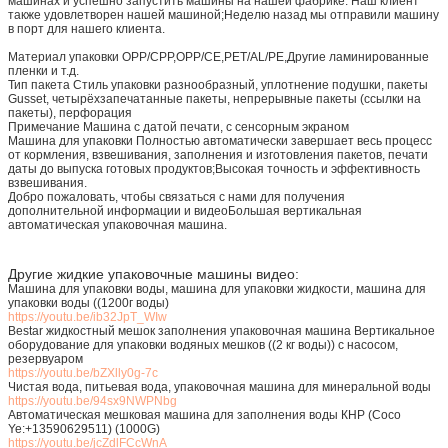
машинах и успешно запустить машины на нашей фабрике. Наш клиент
также удовлетворен нашей машиной;Неделю назад мы отправили машину
в порт для нашего клиента.
Материал упаковки OPP/CPP,OPP/CE,PET/AL/PE,Другие ламинированные
пленки и т.д.
Тип пакета Стиль упаковки разнообразный, уплотнение подушки, пакеты
Gusset, четырёхзапечатанные пакеты, непрерывные пакеты (ссылки на
пакеты), перфорация
Примечание Машина с датой печати, с сенсорным экраном
Машина для упаковки Полностью автоматически завершает весь процесс
от кормления, взвешивания, заполнения и изготовления пакетов, печати
даты до выпуска готовых продуктов;Высокая точность и эффективность
взвешивания.
Добро пожаловать, чтобы связаться с нами для получения
дополнительной информации и видеоБольшая вертикальная
автоматическая упаковочная машина.
Другие жидкие упаковочные машины видео:
Машина для упаковки воды, машина для упаковки жидкости, машина для
упаковки воды ((1200г воды)
https://youtu.be/ib32JpT_WIw
Bestar жидкостный мешок заполнения упаковочная машина Вертикальное
оборудование для упаковки водяных мешков ((2 кг воды)) с насосом,
резервуаром
https://youtu.be/bZXlly0g-7c
Чистая вода, питьевая вода, упаковочная машина для минеральной воды
https://youtu.be/94sx9NWPNbg
Автоматическая мешковая машина для заполнения воды КНР (Coco
Ye:+13590629511) (1000G)
https://youtu.be/jcZdlFCcWnA