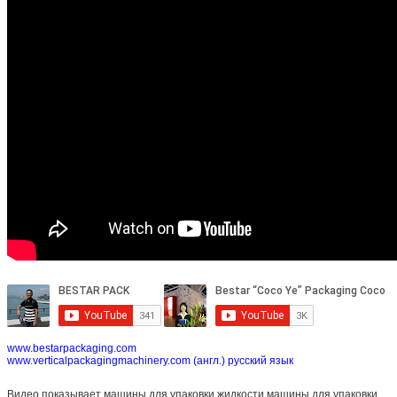
www.bestarpackaging.com
www.verticalpackagingmachinery.com (англ.) русский язык
Видео показывает машины для упаковки жидкости,машины для упаковки