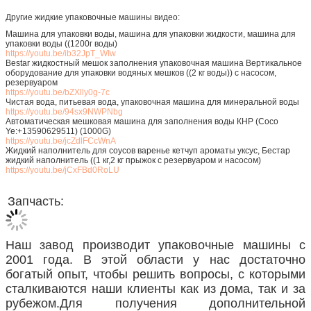
Другие жидкие упаковочные машины видео:
Машина для упаковки воды, машина для упаковки жидкости, машина для
упаковки воды ((1200г воды)
https://youtu.be/ib32JpT_WIw
Bestar жидкостный мешок заполнения упаковочная машина Вертикальное
оборудование для упаковки водяных мешков ((2 кг воды)) с насосом,
резервуаром
https://youtu.be/bZXlly0g-7c
Чистая вода, питьевая вода, упаковочная машина для минеральной воды
https://youtu.be/94sx9NWPNbg
Автоматическая мешковая машина для заполнения воды КНР (Coco
Ye:+13590629511) (1000G)
https://youtu.be/jcZdlFCcWnA
Жидкий наполнитель для соусов варенье кетчуп ароматы уксус, Бестар
жидкий наполнитель ((1 кг,2 кг прыжок с резервуаром и насосом)
https://youtu.be/jCxFBd0RoLU
Запчасть:
Наш завод производит упаковочные машины с
2001 года. В этой области у нас достаточно
богатый опыт, чтобы решить вопросы, с которыми
сталкиваются наши клиенты как из дома, так и за
рубежом.Для получения дополнительной