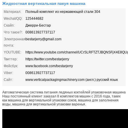
Жидкостная вертикальная пакуя машина
Материал:
Полный комплект из нержавеющей стали 304
Wechat/QQ:
125444682
Скайп:
Джерри-Бестар
Что такое?:
008613927737117
Электронная
bestarjerry@gmail.com
почта:
YOUTUBE:
https://www.youtube.com/channel/UCrSLRFTZTJBQNSFjX4E8QU
Твиттер:
https://twitter.com/bestarjerry
Фейсбук:
www.facebook.com/bestarjerry
Viber:
008613927737117
Сайт:
www.verticalpackagingmachinery.com (англ.) русский язык
Автоматическая система питания ледяных коктейлей упаковочная машина
Наш постоянный клиент заказал 8 комплектов машин с 2016 года, таких
как машина для вертикальной упаковки соков, машина для заполнения
воды, машина для вертикальной упаковки варенья.