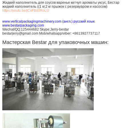
Жидкий наполнитель для соусов варенье кетчуп ароматы уксус, Бестар
жидкий наполнитель ((1 кг,2 кг прыжок с резервуаром и насосом)
https://youtu.be/jCxFBd0RoLU
www.verticalpackagingmachinery.com (англ.) русский язык
www.bestarpackaging.com
Wechat/QQ:125444682 Skype:Jerry-bestar
bestarjerry@gmail.com Mob/whatsapp/viber: +8613927737117
Мастерская Bestar для упаковочных машин: