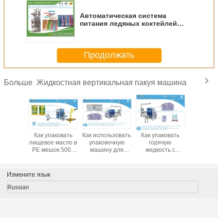
Автоматическая система
питания ледяных коктейлей
упаковочная машина
Продолжать
Жидкостная вертикальная пакуя машина
Больше
Bestar
Машина для
Автоматическая
Как упа
упаковочная
упаковки
упаковочная
пищевое 
машина для
мороженого
машина с
PE мешок
мороженого,
коктейля
пакетом для
1000г 
упаковочная
пищевого масла
упаков
машина для
весом 1-5 кг
машина 
Измените язык
мороженого
BSTV-650P
550
Russian