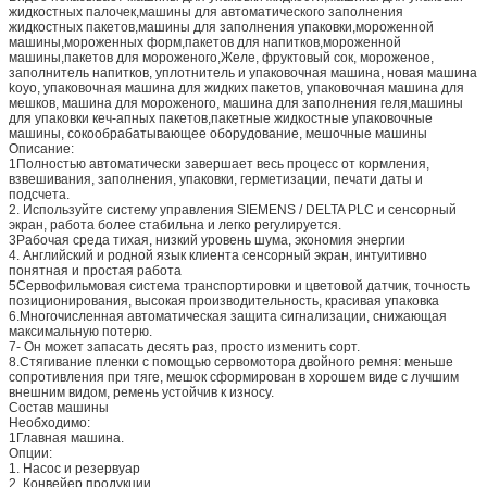
жидкостных палочек,машины для автоматического заполнения
жидкостных пакетов,машины для заполнения упаковки,мороженной
машины,мороженных форм,пакетов для напитков,мороженной
машины,пакетов для мороженого,Желе, фруктовый сок, мороженое,
заполнитель напитков, уплотнитель и упаковочная машина, новая машина
koyo, упаковочная машина для жидких пакетов, упаковочная машина для
мешков, машина для мороженого, машина для заполнения геля,машины
для упаковки кеч-апных пакетов,пакетные жидкостные упаковочные
машины, сокообрабатывающее оборудование, мешочные машины
Описание:
1Полностью автоматически завершает весь процесс от кормления,
взвешивания, заполнения, упаковки, герметизации, печати даты и
подсчета.
2. Используйте систему управления SIEMENS / DELTA PLC и сенсорный
экран, работа более стабильна и легко регулируется.
3Рабочая среда тихая, низкий уровень шума, экономия энергии
4. Английский и родной язык клиента сенсорный экран, интуитивно
понятная и простая работа
5Сервофильмовая система транспортировки и цветовой датчик, точность
позиционирования, высокая производительность, красивая упаковка
6.Многочисленная автоматическая защита сигнализации, снижающая
максимальную потерю.
7- Он может запасать десять раз, просто изменить сорт.
8.Стягивание пленки с помощью сервомотора двойного ремня: меньше
сопротивления при тяге, мешок сформирован в хорошем виде с лучшим
внешним видом, ремень устойчив к износу.
Состав машины
Необходимо:
1Главная машина.
Опции:
1. Насос и резервуар
2. Конвейер продукции