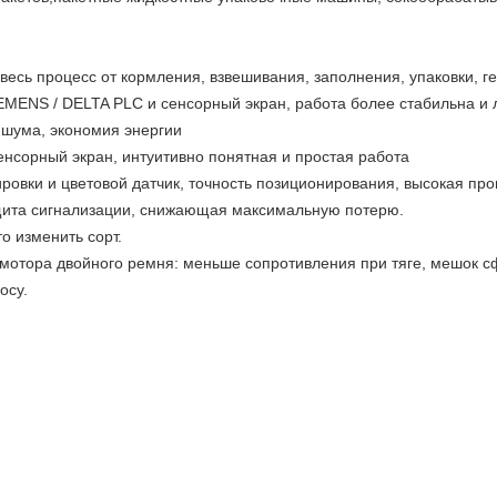
есь процесс от кормления, взвешивания, заполнения, упаковки, ге
EMENS / DELTA PLC и сенсорный экран, работа более стабильна и л
 шума, экономия энергии
сенсорный экран, интуитивно понятная и простая работа
вки и цветовой датчик, точность позиционирования, высокая прои
щита сигнализации, снижающая максимальную потерю.
то изменить сорт.
мотора двойного ремня: меньше сопротивления при тяге, мешок 
осу.