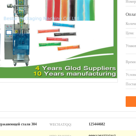
Номер
Оплат
Количе
Цена:
Упаков
Время 
Услови
Постав
WECHAT/QQ:
ержавеющей стали 304
125444682