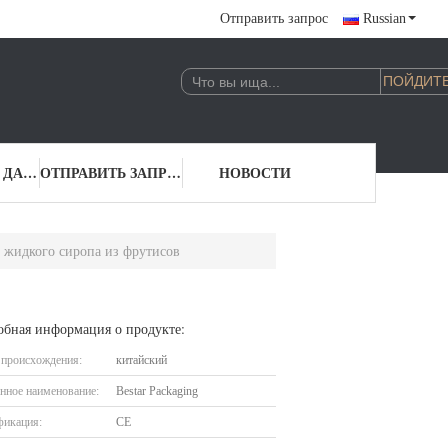
Отправить запрос
Russian
КОНТАКТНЫЕ ДАННЫЕ
ОТПРАВИТЬ ЗАПРОС
НОВОСТИ
 жидкого сиропа из фрутисов
обная информация о продукте:
 происхождения:
китайский
нное наименование:
Bestar Packaging
фикация:
CE