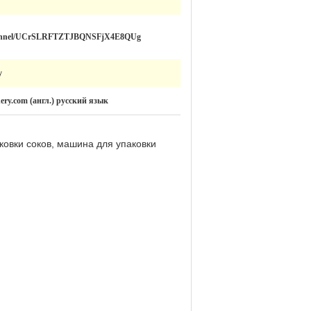
channel/UCrSLRFTZTJBQNSFjX4E8QUg
y
ery.com (англ.) русский язык
ковки соков, машина для упаковки