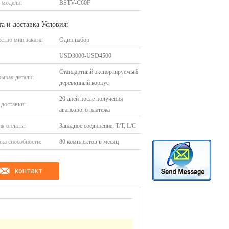
 модели:
BSTV-C60F
а и доставка Условия:
ство мин заказа:
Один набор
USD3000-USD4500
Стандартный экспортируемый
ывая детали:
деревянный корпус
20 дней после получения
доставки:
авансового платежа
я оплаты:
Западное соединение, T/T, L/C
ка способности:
80 комплектов в месяц
контакт