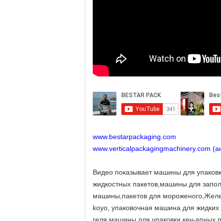
www.bestarpackaging.com
www.verticalpackagingmachinery.com (ан
Видео показывает машины для упаковк
жидкостных пакетов,машины для запо
машины,пакетов для мороженого,Желе,
koyo, упаковочная машина для жидких
геля,машины для упаковки кеч-апных