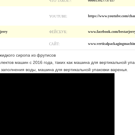
ЧТО ТАКОЕ?:
008613927737117
YOUTUBE:
https://www.youtube.com/
ФЕЙСБУК:
rjerry
www.facebook.com/bestarjerr
САЙТ:
www.verticalpackagingmachin
жидкого сиропа из фрутисов
лектов машин с 2016 года, таких как машина для вертикальной упа
 заполнения воды, машина для вертикальной упаковки варенья.