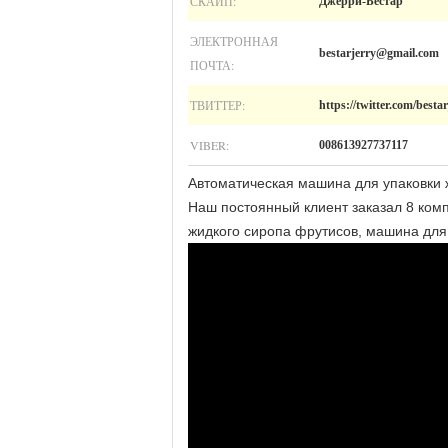
СКАЙП:
Джерри-Бестар
ЭЛЕКТРОННАЯ
bestarjerry@gmail.com
ПОЧТА:
ТВИТТЕР:
https://twitter.com/besta
VIBER:
008613927737117
Автоматическая машина для упаковки 
Наш постоянный клиент заказал 8 комп
жидкого сиропа фрутисов, машина для