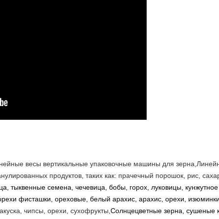
нейные весы вертикальные упаковочные машины для зерна,
Линейн
анулированных продуктов, таких как: прачечный порошок, рис, сахар
а, тыквенные семена, чечевица, бобы, горох, луковицы, кунжутное
орехи фисташки, ореховые, белый арахис, арахис, орехи, изюминки
закуска, чипсы, орехи, сухофрукты,
Солнцецветные зерна, сушеные 