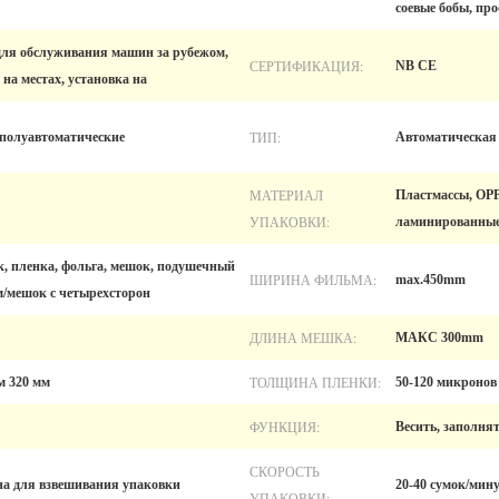
соевые бобы, пр
для обслуживания машин за рубежом,
СЕРТИФИКАЦИЯ:
NB CE
на местах, установка на
ТИП:
 полуавтоматические
Автоматическая
МАТЕРИАЛ
Пластмассы, OPP
УПАКОВКИ:
ламинированные
, пленка, фольга, мешок, подушечный
ШИРИНА ФИЛЬМА:
max.450mm
м/мешок с четырехсторон
ДЛИНА МЕШКА:
МАКС 300mm
ТОЛЩИНА ПЛЕНКИ:
 320 мм
50-120 микронов
ФУНКЦИЯ:
Весить, заполня
СКОРОСТЬ
а для взвешивания упаковки
20-40 сумок/мин
УПАКОВКИ: