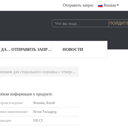
Отправить запрос
Russian
КОНТАКТНЫЕ ДАННЫЕ
ОТПРАВИТЬ ЗАПРОС
НОВОСТИ
шком для стирального порошка с отверстием
обная информация о продукте:
 происхождения:
Фошань, Китай
нное наименование:
Bestar Packaging
фикация:
NB CE