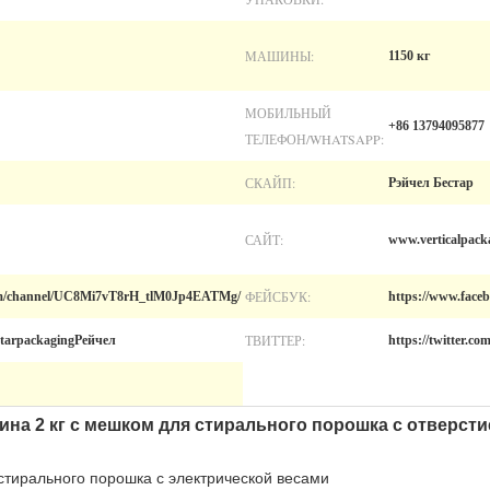
МАШИНЫ:
1150 кг
МОБИЛЬНЫЙ
+86 13794095877
ТЕЛЕФОН/WHATSAPP:
СКАЙП:
Рэйчел Бестар
САЙТ:
www.verticalpack
ФЕЙСБУК:
om/channel/UC8Mi7vT8rH_tlM0Jp4EATMg/
https://www.face
ТВИТТЕР:
starpackagingРейчел
https://twitter.c
на 2 кг с мешком для стирального порошка с отверст
стирального порошка с электрической весами