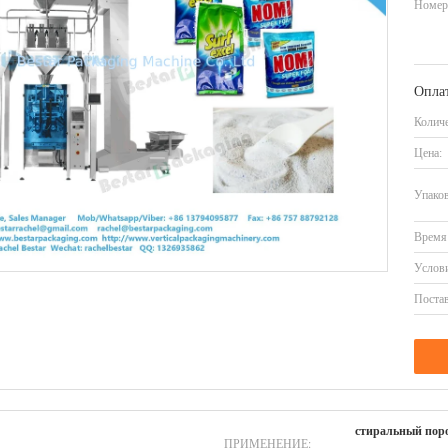
Номер
Оплат
Количе
Цена:
Упаков
Время 
Услови
Постав
стиральный порош
ПРИМЕНЕНИЕ: