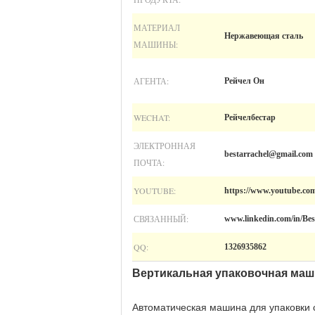
МАТЕРИАЛ
Нержавеющая сталь
МАШИНЫ:
АГЕНТА:
Рейчел Он
WECHAT:
Рейчелбестар
ЭЛЕКТРОННАЯ
bestarrachel@gmail.com
ПОЧТА:
YOUTUBE:
https://www.youtube.c
СВЯЗАННЫЙ:
www.linkedin.com/in/Be
QQ:
1326935862
Вертикальная упаковочная маши
Автоматическая машина для упаковки 