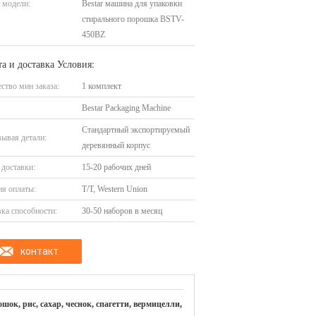
 модели:
Bestar машина для упаковки
стирального порошка BSTV-
450BZ
а и доставка Условия:
ство мин заказа:
1 комплект
Bestar Packaging Machine
Стандартный экспортируемый
ывая детали:
деревянный корпус
доставки:
15-20 рабочих дней
я оплаты:
T/T, Western Union
ка способности:
30-50 наборов в месяц
контакт
ок, рис, сахар, чеснок, спагетти, вермицелли,