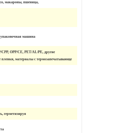
осо, макароны, пшеница,
 упаковочная машина
/CPP, OPP/CE, PET/AL/PE, другие
 пленки, материалы с термозапечатывающе
ть, герметизируя
ута