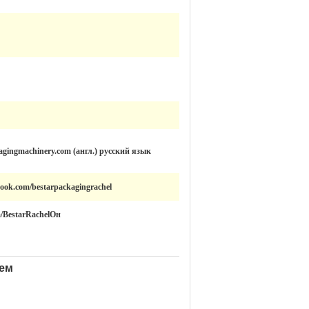
agingmachinery.com (англ.) русский язык
book.com/bestarpackagingrachel
om/BestarRachelОн
ием