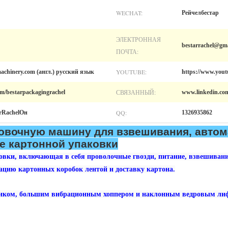
WECHAT:
Рейчелбестар
ЭЛЕКТРОННАЯ
bestarrachel@gm
ПОЧТА:
YOUTUBE:
achinery.com (англ.) русский язык
https://www.yo
СВЯЗАННЫЙ:
om/bestarpackagingrachel
www.linkedin.co
QQ:
tarRachelОн
1326935862
ковочную машину для взвешивания, автом
е картонной упаковки
вки, включающая в себя проволочные гвозди, питание, взвешивание
ацию картонных коробок лентой и доставку картона.
ком, большим вибрационным хоппером и наклонным ведровым лифт