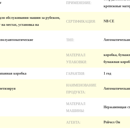
ПРИМЕНЕНИЕ:
т
крепежные мат
для обслуживания машин за рубежом,
СЕРТИФИКАЦИЯ:
NB CE
 на местах, установка на
ТИП:
 полуавтоматические
Автоматическая
МАТЕРИАЛ
коробка, бумажн
УПАКОВКИ:
бумажная короб
ГАРАНТИЯ:
апанная коробка
1 год
НАИМЕНОВАНИЕ
рметизируя
Автоматическая
ПРОДУКТА:
МАТЕРИАЛ
Нержавеющая с
МАШИНЫ:
АГЕНТА:
Рейчел Он