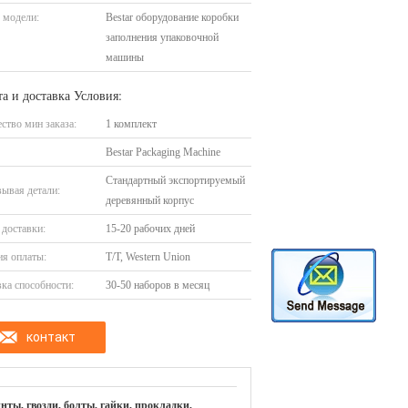
 модели:
Bestar оборудование коробки
заполнения упаковочной
машины
а и доставка Условия:
ство мин заказа:
1 комплект
Bestar Packaging Machine
Стандартный экспортируемый
ывая детали:
деревянный корпус
доставки:
15-20 рабочих дней
я оплаты:
T/T, Western Union
ка способности:
30-50 наборов в месяц
контакт
инты, гвозди, болты, гайки, прокладки,