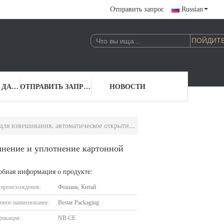
Отправить запрос
Russian
КОНТАКТНЫЕ ДАННЫЕ
ОТПРАВИТЬ ЗАПРОС
НОВОСТИ
тическое открытие, заполнение и уплотнение картонной упаковки
лнение и уплотнение картонной
обная информация о продукте:
 происхождения:
Фошань, Китай
нное наименование:
Bestar Packaging
фикация:
NB CE