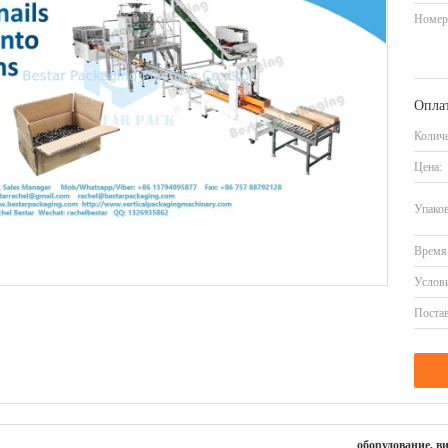
Номер
Оплат
Количе
Цена:
Упаков
Время 
Услови
Постав
оборудование, в