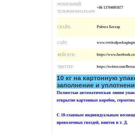
МОБИЛЬНЫЙ
+86 13794095877
ТЕЛЕФОН/WHATSAPP:
СКАЙП:
Рэйчел Бестар
САЙТ:
www.verticalpackagingm
ФЕЙСБУК:
https://www.facebook.c
ТВИТТЕР:
https://twitter.com/Bes
10 кг на картонную упа
заполнение и уплотнени
Полностью автоматическая линия упако
открытие картонных коробок, герметиз
С 10-главным индивидуальным весовщи
проволочных гвоздей, винтов и т. Д.