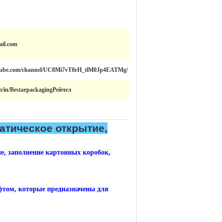
ail.com
utube.com/channel/UC8Mi7vT8rH_tlM0Jp4EATMg/
m/in/BestarpackagingРейчел
атическое открытие,
, заполнение картонных коробок, 
ом, которые предназначены для 