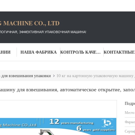
 MACHINE CO., LTD
ЛОГИЧНАЯ, ЭФФЕКТИВНАЯ УПАКОВОЧНАЯ МАШИНА!
АНИИ
НАША ФАБРИКА
КОНТРОЛЬ КАЧЕСТВА
для взвешивания упаковки
10 кг на картонную упаковочную машину для взвешивания, автома
ашину для взвешивания, автоматическое открытие, запо
Подр
Место
Фирме
Серти