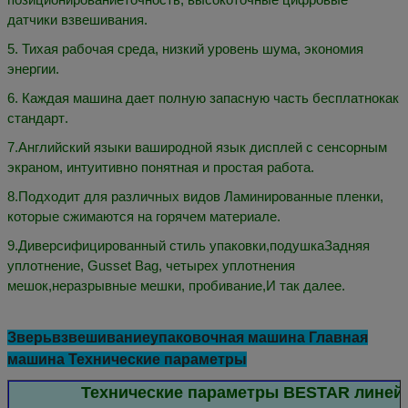
датчики взвешивания.
5
.
Тихая рабочая среда, низкий уровень шума, экономия
энергии.
6
.
Каждая машина дает полную запасную часть бесплатно
как
стандарт
.
7
.
Английский язык
и ваши
родной язык
дисплей с сенсорным
экраном, интуитивно понятная и простая работа
.
8
.
Подходит для различных видов
Ламинированные пленки,
которые сжимаются на горячем материале.
9
.
Диверсифицированный стиль упаковки,
подушка
Задняя
уплотнение, Gusset Bag, четырех уплотнения
мешок
,
неразрывные мешки, пробивание
,
И так далее.
Зверь
взвешивание
упаковочная машина Главная
машина Технические параметры
Технические параметры BESTAR линейн