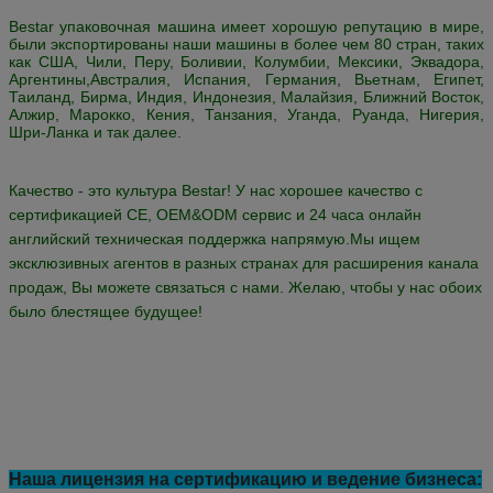
затрат.
Как профессиональная компания в области саморазработки и
производства упаковочных машин, мы предоставляем ценный
клиент: вертикальные упаковочные машины,ВФФС упаковочная
машина с многоголовой весамиМашины для вертикальной
упаковки жидкости, гранулированные упаковочные машины,
порошковые упаковочные машины, горизонтальные подушечные
упаковочные машины, поточные упаковочные машины, пленки
для упаковочных материалов и детекторы металлов для
пищевых продуктов,
сопутствующее оборудование для
упаковочной машины.
Bestar не только предоставляет клиентам упаковочную машину,
но и поставляет клиентам полное комплектование упаковочного
решения!и современное оборудование для обработки, чтобы
удовлетворить ваши требования и обеспечить ваши потребности
в кратчайшие сроки.
Bestar упаковочная машина имеет хорошую репутацию в мире,
были экспортированы наши машины в более чем 80 стран, таких