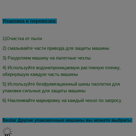
как США, Чили, Перу, Боливии, Колумбии, Мексики, Эквадора,
Аргентины,Австралия, Испания, Германия, Вьетнам, Египет,
Таиланд, Бирма, Индия, Индонезия, Малайзия, Ближний Восток,
Алжир, Марокко, Кения, Танзания, Уганда, Руанда, Нигерия,
Шри-Ланка и так далее.
Качество - это культура Bestar! У нас хорошее качество с
сертификацией CE, OEM&ODM сервис и 24 часа онлайн
английский техническая поддержка напрямую.Мы ищем
эксклюзивных агентов в разных странах для расширения канала
продаж,
Вы можете связаться с нами.
Желаю, чтобы у нас обоих
было блестящее будущее!