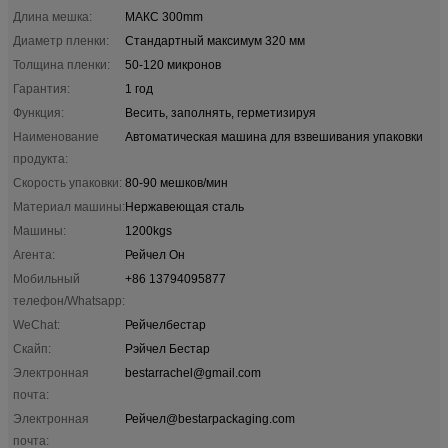
Длина мешка:
МАКС 300mm
Диаметр пленки:
Стандартный максимум 320 мм
Толщина пленки:
50-120 микронов
Гарантия:
1 год
Функция:
Весить, заполнять, герметизируя
Наименование
Автоматическая машина для взвешивания упаковки
продукта:
Скорость упаковки:
80-90 мешков/мин
Материал машины:
Нержавеющая сталь
Машины:
1200kgs
Агента:
Рейчел Он
Мобильный
+86 13794095877
телефон/Whatsapp:
WeChat:
Рейчелбестар
Скайп:
Рэйчел Бестар
Электронная
bestarrachel@gmail.com
почта:
Электронная
Рейчел@bestarpackaging.com
почта: