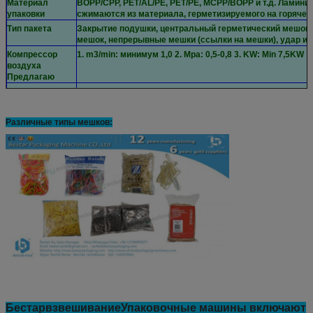
Материал
BOPP/CPP, PET/AL/PE, PET/PE, MCPP/BOPP и т.д. Ламини
упаковки
сжимаются из материала, герметизируемого на горячем
Тип пакета
Закрытие подушки, центральный герметический мешок, 
мешок, непрерывные мешки (ссылки на мешки), удар и т.
Компрессор
1. m3/min: минимум 1,0 2. Mpa: 0,5-0,8 3. KW: Min 7,5KW
воздуха
Предлагаю
Примечание
1Машинное напряжение 220 В, однофазное, можно настр
т.д.
2Указанные выше размеры являются средними для осн
Различные типы мешков:
Бестар
взвешивание
Упаковочные машины включают