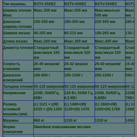
Тип машины
BSTV-350BZ
BSTV-450BZ
BSTV-550BZ
BSTV-
Ширина пленки
Макс.350 мм
Макс.450 мм
Максимально
Макси
Макс
550 мм
мм
Диапазон
100-350 мм
180-450 мм
220-550 мм
280-6
ширины пленки
Ширина мешка
40-165 мм
80-215 мм
100-265 мм
130-3
Длина мешка
Макс.260 мм
Макс.300 мм
Макс.400 мм
Макс.
Диаметр пленки
Стандартный
Стандартный
Стандартный
Станд
максимум 320
максимум 320
максимум 320
макси
мм
мм
мм
мм
Скорость
20-45 мешков/
20-42 мешка/
20-40 мешков/
15-40
упаковки
мин
мин
мин
мин
Диапазон
100-800 г
100-1500 г
200-2200 г
500-30
измерений
Толщина пленки
50-120 микронов
50-120 микронов
50-120 микронов
50-12
Напряжение
220В, 50/60Гц,
220 Вт, 50/60 Гц,
220В, 50/60Гц,
220В, 
6КВт
6,5 КВт
6,8КВт
7КВт
Размер
(L) 1121 × ((W)
(L) 1480×(W)
(L) 1660×(W)
(L) 14
основной
1035 × ((H) 1200
1120×(H) 1470
1200×(H) 1780
1290×
машины (мм)
Машины
960 кг
1150 кг
1320 кг
1450 к
Форма
Линейное взвешивание весами
измерения