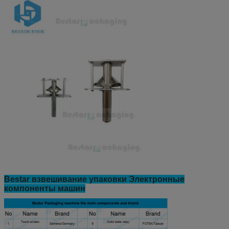
Bestar взвешивание упаковки Электронные
компоненты машин