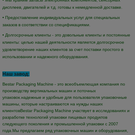
1-летняя гарантия на машину, 2-
5Машина будет иметь
летняя гарантия на электрическую часть
.
В течение
гарантийного года, если какие-либо из частей сломались не от
человека. Мы будем бесплатно почтой заменить новый для вас.
Гарантия начнется после упаковки машины и корабля
.
Почему выбрать Bestar:
Преимущества упаковочной машины Bestar
• Более 12 лет опыта работы с упаковочными машинами.
• Проектирование машин и инновации в системе.
• Гибкость и профессионализм на заказ.
• Фабричная цена с высоким качеством и высокой
эффективностью машины, стоимость за деньги.
• Мы храним запасы электронных компонентов, сенсорных
дисплеев, двигателей и т.д. готовы к немедленной доставке.