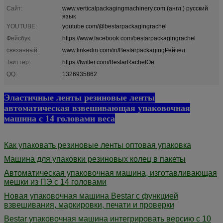
Сайт:
www.verticalpackagingmachinery.com (англ.) русский
язык
YOUTUBE:
youtube.com/@bestarpackagingrachel
Фейсбук:
https://www.facebook.com/bestarpackagingrachel
связанный:
www.linkedin.com/in/BestarpackagingРейчел
Твиттер:
https://twitter.com/BestarRachelОн
QQ:
1326935862
Эластичные ленты резиновые ленты
автоматическая взвешивающая упаковочная
машина с 14 головами веса
Как упаковать резиновые ленты оптовая упаковка
Машина для упаковки резиновых колец в пакеты
Автоматическая упаковочная машина, изготавливающая
мешки из ПЭ с 14 головами
Новая упаковочная машина Bestar с функцией
взвешивания, маркировки, печати и проверки
Bestar упаковочная машина интегрировать версию с 10