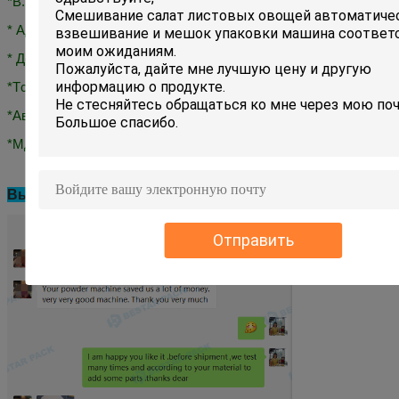
*
В.
Устройство сцепления
* А
Движение
сумка
бывший
* Дополнительные винты
*
T
столик с урной
*
Автоматический
Проверьте Вейгера
*
М
Детекторная машина
Высокая оценка клиентов Bestar:
Отправить