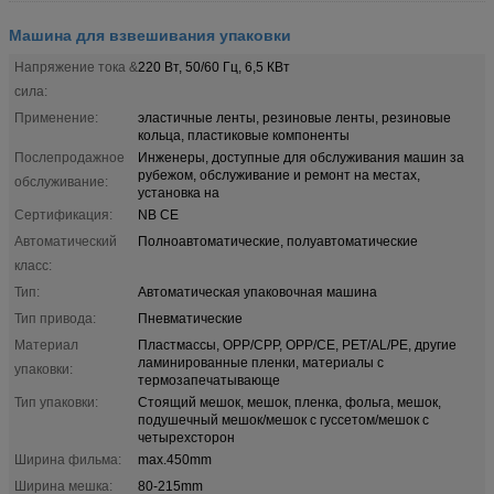
Машина для взвешивания упаковки
Напряжение тока &
220 Вт, 50/60 Гц, 6,5 КВт
сила:
Применение:
эластичные ленты, резиновые ленты, резиновые
кольца, пластиковые компоненты
Послепродажное
Инженеры, доступные для обслуживания машин за
рубежом, обслуживание и ремонт на местах,
обслуживание:
установка на
Сертификация:
NB CE
Автоматический
Полноавтоматические, полуавтоматические
класс:
Тип:
Автоматическая упаковочная машина
Тип привода:
Пневматические
Материал
Пластмассы, OPP/CPP, OPP/CE, PET/AL/PE, другие
ламинированные пленки, материалы с
упаковки:
термозапечатывающе
Тип упаковки:
Стоящий мешок, мешок, пленка, фольга, мешок,
подушечный мешок/мешок с гуссетом/мешок с
четырехсторон
Ширина фильма:
max.450mm
Ширина мешка:
80-215mm