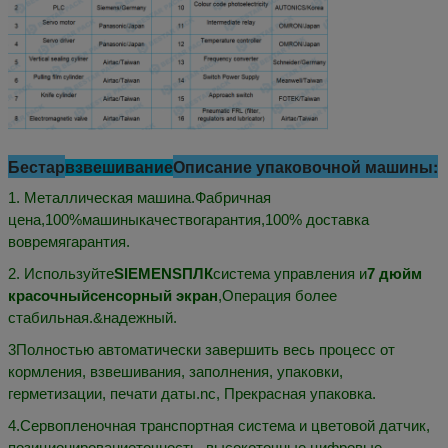
Бестар
Описание упаковочной машины:
взвешивание
1. Металлическая машина.
Фабричная
цена,
100%
машины
качество
гарантия,
100% доставка
вовремя
гарантия
.
2. Используйте
SIEMENS
ПЛК
система управления и
7
дюйм
красочный
сенсорный экран
,
Операция более
стабильная.
&
надежный
.
3Полностью автоматически завершить весь процесс от
кормления, взвешивания, заполнения, упаковки,
герметизации, печати даты.
n
c,
Прекрасная упаковка.
4
.
Сервопленочная транспортная система и цветовой датчик,
позиционирование
точность
, высокоточные цифровые