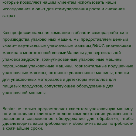
• Предоставление индивидуальных услуг для специальных
заказов в соответствии со спецификациями.
• Долгосрочные клиенты - это довольные клиенты и постоянные
клиенты: целью нашей деятельности является долгосрочное
удовлетворение наших клиентов за счет поставки простого в
использовании и надежного оборудования.
Наш завод:
Bestar Packaging Machine - это всеобъемлющая компания по
производству вертикальных машин и поточных
упаковок.надежные и удобные для пользователя упаковочные
машины, которые настраиваются на нужды наших
клиентовBestar Packaging Machine участвует в исследованиях и
разработке технологий упаковки пищевых продуктов
следующего поколения и промышленной упаковки с 2007
года.Мы предлагаем ряд упаковочных машин и оборудования,
которые позволяют нашим клиентам использовать наши
исследования и опыт для стимулирования роста и снижения