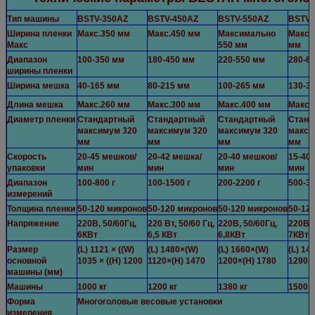
Тип машины
BSTV-350AZ
BSTV-450AZ
BSTV-550AZ
BSTV-
Ширина пленки
Макс.350 мм
Макс.450 мм
Максимально
Макси
Макс
550 мм
мм
Диапазон
100-350 мм
180-450 мм
220-550 мм
280-6
ширины пленки
Ширина мешка
40-165 мм
80-215 мм
100-265 мм
130-3
Длина мешка
Макс.260 мм
Макс.300 мм
Макс.400 мм
Макс.
Диаметр пленки
Стандартный
Стандартный
Стандартный
Станд
максимум 320
максимум 320
максимум 320
макси
мм
мм
мм
мм
Скорость
20-45 мешков/
20-42 мешка/
20-40 мешков/
15-40
упаковки
мин
мин
мин
мин
Диапазон
100-800 г
100-1500 г
200-2200 г
500-30
измерений
Толщина пленки
50-120 микронов
50-120 микронов
50-120 микронов
50-12
Напряжение
220В, 50/60Гц,
220 Вт, 50/60 Гц,
220В, 50/60Гц,
220В, 
6КВт
6,5 КВт
6,8КВт
7КВт
Размер
(L) 1121 × ((W)
(L) 1480×(W)
(L) 1660×(W)
(L) 14
основной
1035 × ((H) 1200
1120×(H) 1470
1200×(H) 1780
1290×
машины (мм)
Машины
1000 кг
1200 кг
1380 кг
1500 к
Форма
Многоголовые весовые установки
измерения