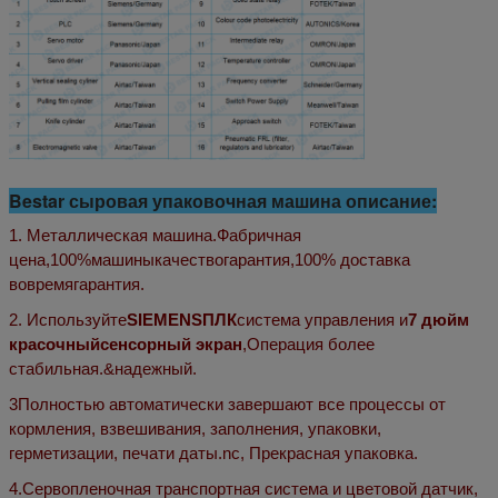
Bestar сыровая упаковочная машина описание:
1. Металлическая машина.
Фабричная
цена,
100%
машины
качество
гарантия,
100% доставка
вовремя
гарантия
.
2. Используйте
SIEMENS
ПЛК
система управления и
7
дюйм
красочный
сенсорный экран
,
Операция более
стабильная.
&
надежный
.
3Полностью автоматически завершают все процессы от
кормления, взвешивания, заполнения, упаковки,
герметизации, печати даты.
n
c,
Прекрасная упаковка.
4
.
Сервопленочная транспортная система и цветовой датчик,