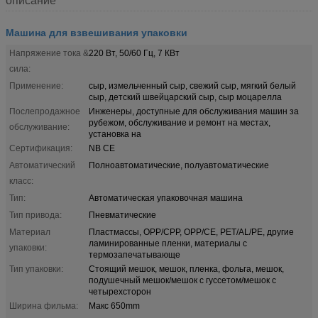
описание
Машина для взвешивания упаковки
Напряжение тока &
220 Вт, 50/60 Гц, 7 КВт
сила:
Применение:
сыр, измельченный сыр, свежий сыр, мягкий белый
сыр, детский швейцарский сыр, сыр моцарелла
Послепродажное
Инженеры, доступные для обслуживания машин за
рубежом, обслуживание и ремонт на местах,
обслуживание:
установка на
Сертификация:
NB CE
Автоматический
Полноавтоматические, полуавтоматические
класс:
Тип:
Автоматическая упаковочная машина
Тип привода:
Пневматические
Материал
Пластмассы, OPP/CPP, OPP/CE, PET/AL/PE, другие
ламинированные пленки, материалы с
упаковки:
термозапечатывающе
Тип упаковки:
Стоящий мешок, мешок, пленка, фольга, мешок,
подушечный мешок/мешок с гуссетом/мешок с
четырехсторон
Ширина фильма:
Макс 650mm