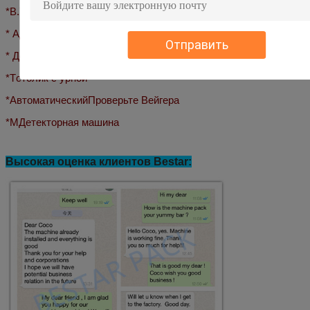
*
В.
Устройство сцепления
* А
Движение
сумка
бывший
Отправить
* Дополнительные винты
*
T
столик с урной
*
Автоматический
Проверьте Вейгера
*
М
Детекторная машина
Высокая оценка клиентов Bestar: