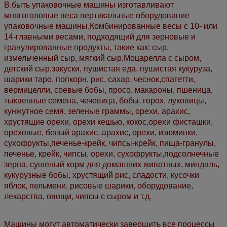
В.
быть упаковочные машины изготавливают
многоголовые веса вертикальные оборудование
упаковочные машины,
Комбинированные весы с 10- или
14-главными весами
, подходящий для
зерновые и
гранулированные продукты, такие как: сыр,
измельченный сыр, мягкий сыр,
Моцарелла с сыром,
детский сыр,
закуски, пушистая еда, пушистая кукуруза,
шарики таро, попкорн, рис, сахар, чеснок,
спагетти,
вермицелли, соевые бобы, просо, макароны, пшеница,
тыквенные семена, чечевица, бобы, горох, луковицы,
кунжутное семя, зеленые граммы, орехи, арахис,
хрустящие орехи, орехи кешью, кокос,орехи фисташки,
ореховые, белый арахис, арахис, орехи, изюминки,
сухофрукты,
печенье-крейк, чипсы-крейк, пища-гранулы,
печенье, крейк, чипсы, орехи, сухофрукты,
подсолнечные
зерна, сушеный корм для домашних животных, миндаль,
кукурузные бобы, хрустящий рис, сладости, кусочки
яблок, пельмени, рисовые шарики, оборудование,
лекарства, овощи, чипсы с сыром и т.д.
Машины могут автоматически завершить все процессы