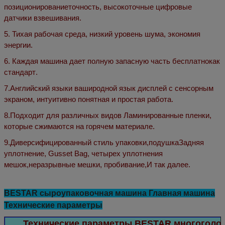
позиционирование
точность
, высокоточные цифровые
датчики взвешивания.
5
.
Тихая рабочая среда, низкий уровень шума, экономия
энергии.
6
.
Каждая машина дает полную запасную часть бесплатно
как
стандарт
.
7
.
Английский язык
и ваши
родной язык
дисплей с сенсорным
экраном, интуитивно понятная и простая работа
.
8
.
Подходит для различных видов
Ламинированные пленки,
которые сжимаются на горячем материале.
9
.
Диверсифицированный стиль упаковки,
подушка
Задняя
уплотнение, Gusset Bag, четырех уплотнения
мешок
,
неразрывные мешки, пробивание
,
И так далее.
BESTAR сыроупаковочная машина Главная машина
Технические параметры
Технические параметры BESTAR многоголо