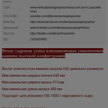
почта:
Сайт:
www.verticalpackagingmachinery.com (англ.) русский
язык
YOUTUBE:
youtube.com/@bestarpackagingrachel
Фейсбук:
https://www.facebook.com/bestarpackagingrachel
связанный:
www.linkedin.com/in/BestarpackagingРейчел
Твиттер:
https://twitter.com/BestarRachelОн
QQ:
1326935862
Bestar сыровая сумка взвешивающая упаковочная
машина высокой конфигурации
Bestar упаковочная машина модели 650 диапазон размеров:
Максимальная ширина пленки 650 мм
Максимальная ширина мешка 315 мм
Максимальная длина мешка 450 мм
Подходит для упаковки 100-1000 г нарезанного сыра.