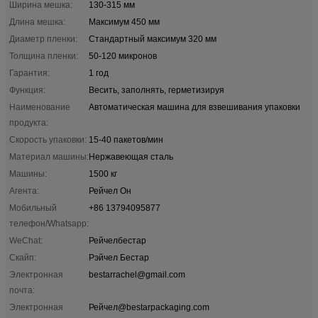
Ширина мешка:
130-315 мм
Длина мешка:
Максимум 450 мм
Диаметр пленки:
Стандартный максимум 320 мм
Толщина пленки:
50-120 микронов
Гарантия:
1 год
Функция:
Весить, заполнять, герметизируя
Наименование
Автоматическая машина для взвешивания упаковки
продукта:
Скорость упаковки:
15-40 пакетов/мин
Материал машины:
Нержавеющая сталь
Машины:
1500 кг
Агента:
Рейчел Он
Мобильный
+86 13794095877
телефон/Whatsapp:
WeChat:
Рейчелбестар
Скайп:
Рэйчел Бестар
Электронная
bestarrachel@gmail.com
почта:
Электронная
Рейчел@bestarpackaging.com