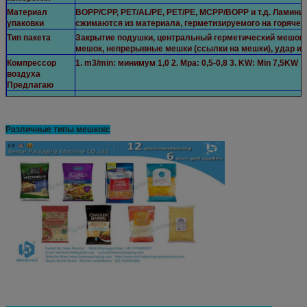
Материал
BOPP/CPP, PET/AL/PE, PET/PE, MCPP/BOPP и т.д. Ламини
упаковки
сжимаются из материала, герметизируемого на горячем
Тип пакета
Закрытие подушки, центральный герметический мешок, 
мешок, непрерывные мешки (ссылки на мешки), удар и т.
Компрессор
1. m3/min: минимум 1,0 2. Mpa: 0,5-0,8 3. KW: Min 7,5KW
воздуха
Предлагаю
Примечание
1Машинное напряжение 220 В, однофазное, можно настр
т.д.
2Указанные выше размеры предназначены для основно
Различные типы мешков: