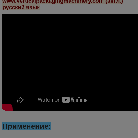
www.verticalpackagingmachinery.com (англ.)
русский язык
Применение: